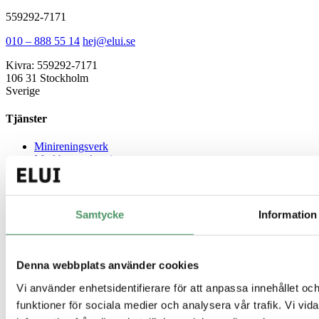
559292-7171
010 – 888 55 14
hej@elui.se
Kivra: 559292-7171
106 31 Stockholm
Sverige
Tjänster
Minireningsverk
Markbaserad rening
Källsorterat avlopp
Gemensamt avlopp
Guider
Samtycke
Information
Enskilt avlopp
Minireningsverk guide
Denna webbplats använder cookies
Slamavskiljare
Infiltration
Vi använder enhetsidentifierare för att anpassa innehållet och
Hög skyddsnivå
funktioner för sociala medier och analysera vår trafik. Vi vi
Avlopp för fritidshus