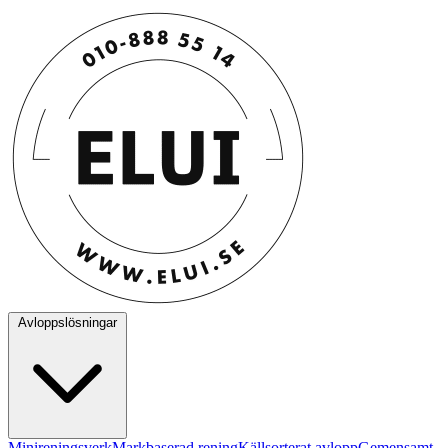
Avloppslösningar
Minireningsverk
Markbaserad rening
Källsorterat avlopp
Gemensamt