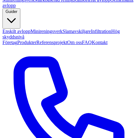
avlopp
Guider
Enskilt avlopp
Minireningsverk
Slamavskiljare
Infiltration
Hög
skyddsnivå
Företag
Produkter
Referensprojekt
Om oss
FAQ
Kontakt