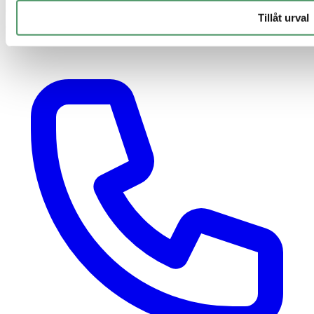
© 2026 Elui AB. Alla priser är inklusive moms om inte annat anges.
Tillåt urval
Alla prisangivelser är indikativa och avser 1–2 hushåll. Vi behöver
göra ett platsbesök för att kunna sätta ett verkligt pris.