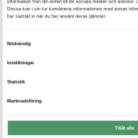
information från din enhet till de sociala medier och annons
Genvägar
Dessa kan i sin tur kombinera informationen med annan inform
har samlat in när du har använt deras tjänster.
Offertförfrågan
Kontakt
Integritetspolicy
Referensprojekt
Samtyckesval
Vanliga frågor
Nödvändig
Våra produkter
Företag
Om oss
Inställningar
Sigill & certifikat
Statistik
Marknadsföring
Tillåt alla