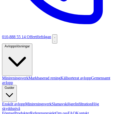
010-888 55 14
Offertförfrågan
Avloppslösningar
Minireningsverk
Markbaserad rening
Källsorterat avlopp
Gemensamt
avlopp
Guider
Enskilt avlopp
Minireningsverk
Slamavskiljare
Infiltration
Hög
skyddsnivå
Företag
Produkter
Referensprojekt
Om oss
FAQ
Kontakt