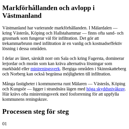
Markförhållanden och avlopp i
Västmanland
Västmanland har varierande markförhållanden. I Mälardalen —
kring Västerås, Köping och Hallstahammar — finns ofta sand- och
grusmark som fungerar väl för infiltration. Det gör att
trekammarbrunn med infiltration är en vanlig och kostnadseffektiv
lösning i dessa områden.
I delar av länet, särskilt norr om Sala och kring Fagersta, dominerar
lerjordar och morän som kan kräva alternativa lösningar som
markbädd eller
minireningsverk
. Bergiga områden i Skinnskatteberg
och Norberg kan också begränsa möjligheten till infiltration.
Många fastigheter i kommunerna runt Mälaren — Västerås, Köping
och Kungsör — ligger i strandnära lägen med
höga skyddsnivåkrav
.
Här krävs ofta minireningsverk med fosforrening för att uppfylla
kommunens reningskrav.
Processen steg för steg
01