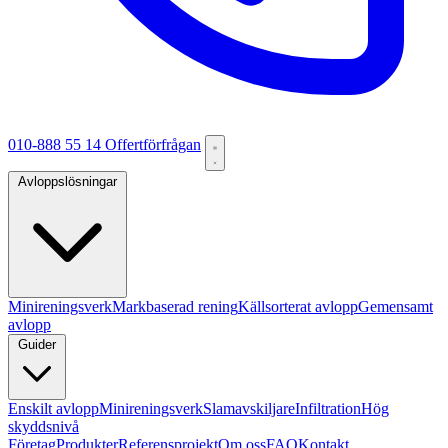
010-888 55 14
Offertförfrågan
Avloppslösningar
Minireningsverk
Markbaserad rening
Källsorterat avlopp
Gemensamt
avlopp
Guider
Enskilt avlopp
Minireningsverk
Slamavskiljare
Infiltration
Hög
skyddsnivå
Företag
Produkter
Referensprojekt
Om oss
FAQ
Kontakt