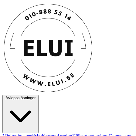
Avloppslösningar
Minireningsverk
Markbaserad rening
Källsorterat avlopp
Gemensamt