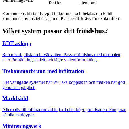
Minireningsverk
000 kr
liten tomt
Kommunens tillståndsavgift tillkommer och betalas direkt till
kommunen av fastighetsägaren. Platsbesök krävs för exakt offert.
Vilket system passar ditt fritidshus?
BDT-avlopp
Renar bad-, disk- och tvättvatten. Passar fritidshus med torrtoalett
eller förbränningstoalett och lägre vattenförbrukning.
Trekammarbrunn med infiltration
Det vanligaste systemet när WC ska kopplas in och marken har god
genomsläpplighet.
Markbädd
Alternativ till infiltration vid lerjord eller högt grundvatten. Fungerar
på alla marktyper.
Minireningsverk