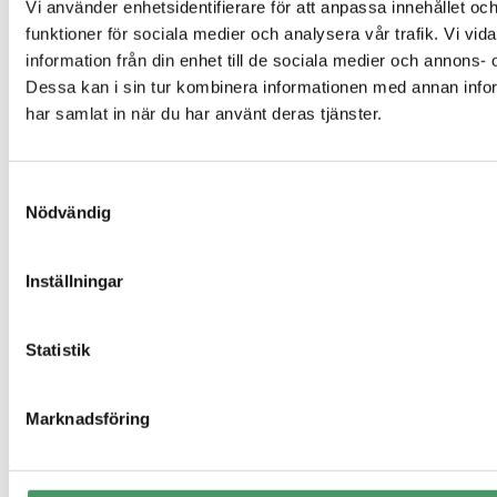
Infiltration
Vi använder enhetsidentifierare för att anpassa innehållet och
Hög skyddsnivå
funktioner för sociala medier och analysera vår trafik. Vi vi
Avlopp för fritidshus
information från din enhet till de sociala medier och annons
Genvägar
Dessa kan i sin tur kombinera informationen med annan inform
har samlat in när du har använt deras tjänster.
Offertförfrågan
Kontakt
Integritetspolicy
Referensprojekt
Samtyckesval
Vanliga frågor
Nödvändig
Våra produkter
Företag
Om oss
Inställningar
Sigill & certifikat
Statistik
Marknadsföring