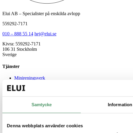
Elui AB – Specialister på enskilda avlopp
559292-7171
010 – 888 55 14
hej@elui.se
Kivra: 559292-7171
106 31 Stockholm
Sverige
Tjänster
Minireningsverk
Markbaserad rening
Källsorterat avlopp
Gemensamt avlopp
Samtycke
Information
Guider
Enskilt avlopp
Minireningsverk guide
Denna webbplats använder cookies
Slamavskiljare