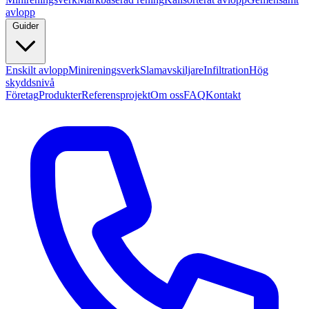
avlopp
Guider
Enskilt avlopp
Minireningsverk
Slamavskiljare
Infiltration
Hög
skyddsnivå
Företag
Produkter
Referensprojekt
Om oss
FAQ
Kontakt