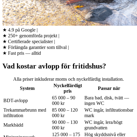
★
4.9 på Google
|
★
250+ genomförda projekt
|
★
Certifierade specialister
|
★
Förlängda garantier som tillval
|
★
Fast pris — alltid
Vad kostar avlopp för fritidshus?
Alla priser inkluderar moms och nyckelfärdig installation.
Nyckelfärdigt
System
Passar när
pris
65 000 – 90
Bara bad, disk, tvätt —
BDT-avlopp
000 kr
ingen WC
Trekammarbrunn med
85 000 – 120
WC ingår, infiltrationsbar
infiltration
000 kr
mark
90 000 – 130
WC ingår, lera/högt
Markbädd
000 kr
grundvatten
125 000 – 175
Hög skyddsnivå eller