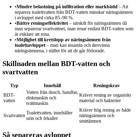
•
Mindre belastning på infiltration eller markbädd
– Att
separera toalettvatten från BDT-vatten minskar näringsämnen
i avloppet med cirka 85–90 %.
•
Bättre reningseffektivitet
– särskilt för näringsämnen då
man separerar svartvattnet, man renar endast BDT-vatten som
är enklare att rena.
•
Möjlighet till kretslopp av näringsämnen från
toalettavloppet
– man kan insamla och återvinna
näringsämnena, i stället för att de går förlorade.
Skillnaden mellan BDT-vatten och
svartvatten
Typ
Innehåll
Reningskrav
Vatten från dusch, handfat,
BDT-
Kräver rening av organiskt
diskmaskin och
vatten
material och bakterier
tvättmaskin
Kräver hög rening av både
Toalettvatten, innehåller
Svartvatten
näringsämnen och
urin och fekalier
smittämnen
Så separeras avloppet