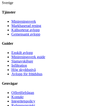
Sverige
Tjänster
Minireningsverk
Markbaserad rening
Källsorterat avlopp
Gemensamt avlopp
Guider
Enskilt avlopp
Minireningsverk guide
Slamavskiljare
Infiltration
Hög skyddsnivå
Avlopp för fritidshus
Genvägar
Offertförfrågan
Kontakt
Integritetspolicy
Referensprojekt