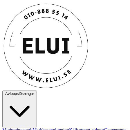
Avloppslösningar
Minireningsverk
Markbaserad rening
Källsorterat avlopp
Gemensamt