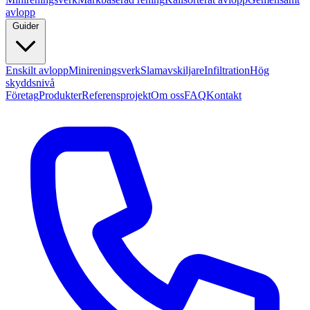
avlopp
Guider
Enskilt avlopp
Minireningsverk
Slamavskiljare
Infiltration
Hög
skyddsnivå
Företag
Produkter
Referensprojekt
Om oss
FAQ
Kontakt