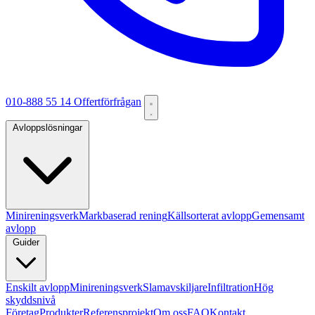
010-888 55 14
Offertförfrågan
Avloppslösningar
Minireningsverk
Markbaserad rening
Källsorterat avlopp
Gemensamt
avlopp
Guider
Enskilt avlopp
Minireningsverk
Slamavskiljare
Infiltration
Hög
skyddsnivå
Företag
Produkter
Referensprojekt
Om oss
FAQ
Kontakt