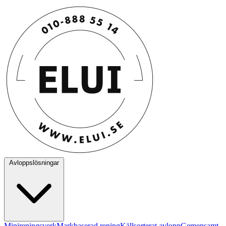
Avloppslösningar
Minireningsverk
Markbaserad rening
Källsorterat avlopp
Gemensamt