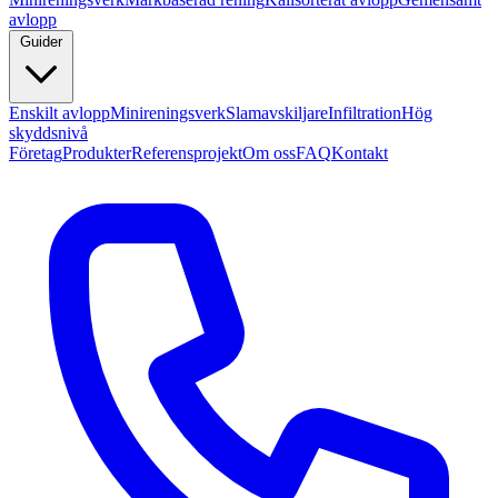
avlopp
Guider
Enskilt avlopp
Minireningsverk
Slamavskiljare
Infiltration
Hög
skyddsnivå
Företag
Produkter
Referensprojekt
Om oss
FAQ
Kontakt