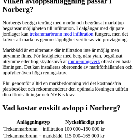
Vilken avloppsanläggning passar i
Norberg?
Norbergs bergiga terräng med morän och begränsat markdjup
begränsar möjligheten till infiltration. I dalgångar med djupare
jordlager kan
trekammarbrunn med infiltration
fungera, men det
kräver att markens genomsläpplighet verifieras vid provtagning.
Markbädd är ett alternativ där infiltration inte är möjlig men
utrymme finns. För fastigheter med berg nära ytan, begränsat
utrymme eller hög skyddsnivå är
minireningsverk
oftast den bästa
lösningen. Det kan installeras oberoende av markförhållanden och
uppfyller även höga reningskrav.
Elui genomför alltid en markbedömning vid det kostnadsfria
platsbesöket och rekommenderar den optimala lösningen utifrån
dina förutsättningar och NVK:s krav.
Vad kostar enskilt avlopp i Norberg?
Anläggningstyp
Nyckelfärdigt pris
Trekammarbrunn + infiltration
100 000–150 000 kr
Trekammarbrunn + markbädd
115 000–165 000 kr