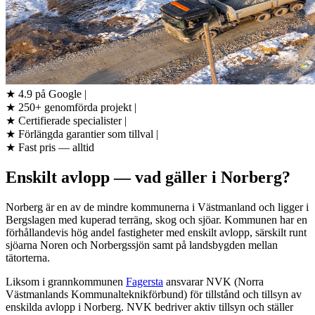
★
4.9 på Google
|
★
250+ genomförda projekt
|
★
Certifierade specialister
|
★
Förlängda garantier som tillval
|
★
Fast pris — alltid
Enskilt avlopp — vad gäller i Norberg?
Norberg är en av de mindre kommunerna i Västmanland och ligger i
Bergslagen med kuperad terräng, skog och sjöar. Kommunen har en
förhållandevis hög andel fastigheter med enskilt avlopp, särskilt runt
sjöarna Noren och Norbergssjön samt på landsbygden mellan
tätorterna.
Liksom i grannkommunen
Fagersta
ansvarar NVK (Norra
Västmanlands Kommunalteknikförbund) för tillstånd och tillsyn av
enskilda avlopp i Norberg. NVK bedriver aktiv tillsyn och ställer