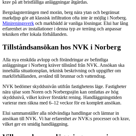
krav på att bristfälliga anläggningar åtgärdas.
Bergslagsterrängen med morän, berg nära ytan och begränsat
markdjup gör att klassisk infiltration ofta inte är möjlig i Norberg.
Minireningsverk
och markbädd är vanliga lösningar. Elui har lång
erfarenhet av installationer i denna typ av terräng och anpassar
tekniken efter lokala förhållanden.
Tillståndsansökan hos NVK i Norberg
Alla nya enskilda avlopp och förändringar av befintliga
anläggningar i Norberg kräver tillstånd från NVK. Ansökan ska
innehålla situationsplan, teknisk beskrivning och uppgifter om
markförhållanden, avstånd till brunnar och vattendrag.
NVK bedömer skyddsnivån utifrån fastighetens läge. Fastigheter
nära sjöar som Noren och Norbergssjön kan omfattas av hög
skyddsnivå, vilket kräver förstärkt rening. Handläggningstiden
varierar men räkna med 6–12 veckor för en komplett ansökan.
Elui sammanställer alla nödvändiga handlingar och lämnar in
ansökan till NVK. Vi har erfarenhet av NVK:s processer och krav,
vilket ger en smidig handläggning.