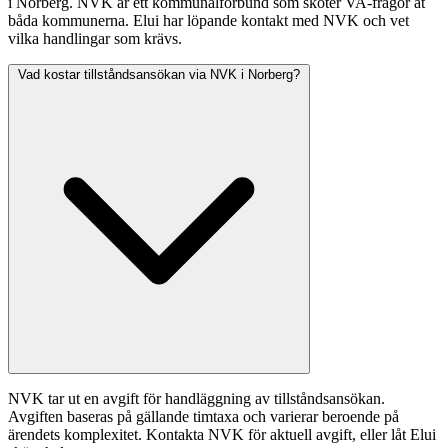
i Norberg. NVK är ett kommunalförbund som sköter VA-frågor åt
båda kommunerna. Elui har löpande kontakt med NVK och vet
vilka handlingar som krävs.
Vad kostar tillståndsansökan via NVK i Norberg?
NVK tar ut en avgift för handläggning av tillståndsansökan.
Avgiften baseras på gällande timtaxa och varierar beroende på
ärendets komplexitet. Kontakta NVK för aktuell avgift, eller låt Elui