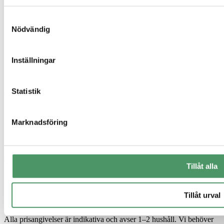
Offertförfrågan
Kontakt
Samtyckesval
Integritetspolicy
Nödvändig
Referensprojekt
Vanliga frågor
Våra produkter
Inställningar
Företag
Om oss
Sigill & certifikat
Statistik
Marknadsföring
Tillåt alla
Tillåt urval
© 2026 Elui AB. Alla priser är inklusive moms om inte annat anges.
Alla prisangivelser är indikativa och avser 1–2 hushåll. Vi behöver