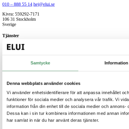
010 – 888 55 14
hej@elui.se
Kivra: 559292-7171
106 31 Stockholm
Sverige
Tjänster
Minireningsverk
Markbaserad rening
Källsorterat avlopp
Gemensamt avlopp
Samtycke
Information
Guider
Denna webbplats använder cookies
Enskilt avlopp
Minireningsverk guide
Vi använder enhetsidentifierare för att anpassa innehållet och
Slamavskiljare
funktioner för sociala medier och analysera vår trafik. Vi vi
Infiltration
Hög skyddsnivå
information från din enhet till de sociala medier och annons
Avlopp för fritidshus
Dessa kan i sin tur kombinera informationen med annan inform
har samlat in när du har använt deras tjänster.
Genvägar