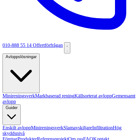
010-888 55 14
Offertförfrågan
Avloppslösningar
Minireningsverk
Markbaserad rening
Källsorterat avlopp
Gemensamt
avlopp
Guider
Enskilt avlopp
Minireningsverk
Slamavskiljare
Infiltration
Hög
skyddsnivå
Företag
Produkter
Referensprojekt
Om oss
FAQ
Kontakt