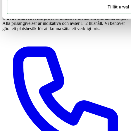
Tillåt urval
© 2026 Elui AB. Alla priser är inklusive moms om inte annat anges.
Alla prisangivelser är indikativa och avser 1–2 hushåll. Vi behöver
göra ett platsbesök för att kunna sätta ett verkligt pris.