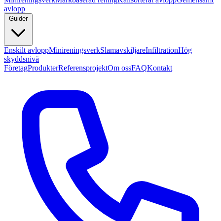
avlopp
Guider
Enskilt avlopp
Minireningsverk
Slamavskiljare
Infiltration
Hög
skyddsnivå
Företag
Produkter
Referensprojekt
Om oss
FAQ
Kontakt