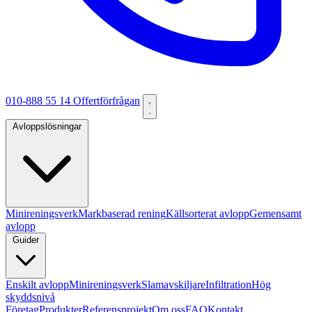
010-888 55 14
Offertförfrågan
Avloppslösningar
Minireningsverk
Markbaserad rening
Källsorterat avlopp
Gemensamt
avlopp
Guider
Enskilt avlopp
Minireningsverk
Slamavskiljare
Infiltration
Hög
skyddsnivå
Företag
Produkter
Referensprojekt
Om oss
FAQ
Kontakt