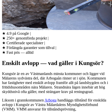
★
4.9 på Google
|
★
250+ genomförda projekt
|
★
Certifierade specialister
|
★
Förlängda garantier som tillval
|
★
Fast pris — alltid
Enskilt avlopp — vad gäller i Kungsör?
Kungsör är en av Västmanlands minsta kommuner och ligger vid
Mälarens sydvästra del, där Arbogaån rinner ut i sjön. Kommunen
har fastigheter med enskilt avlopp framför allt på landsbygden och i
fritidshusområden nära Mälaren. Strandnära lägen innebär att hög
skyddsnivå ofta gäller, med strängare krav på reningsgrad.
Liksom i grannkommunen
Arboga
handläggs tillstånd för enskilda
avlopp i Kungsör av Västra Mälardalens Myndighetsförbund
(VMM). VMM ansvarar för tillståndsprövning,