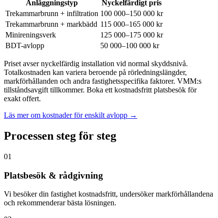
Anläggningstyp
Nyckelfärdigt pris
Trekammarbrunn + infiltration
100 000–150 000 kr
Trekammarbrunn + markbädd
115 000–165 000 kr
Minireningsverk
125 000–175 000 kr
BDT-avlopp
50 000–100 000 kr
Priset avser nyckelfärdig installation vid normal skyddsnivå.
Totalkostnaden kan variera beroende på rörledningslängder,
markförhållanden och andra fastighetsspecifika faktorer. VMM:s
tillståndsavgift tillkommer. Boka ett kostnadsfritt platsbesök för
exakt offert.
Läs mer om kostnader för enskilt avlopp →
Processen steg för steg
01
Platsbesök & rådgivning
Vi besöker din fastighet kostnadsfritt, undersöker markförhållandena
och rekommenderar bästa lösningen.