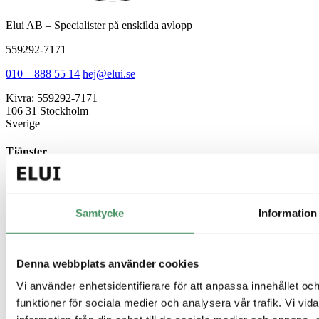
Elui AB – Specialister på enskilda avlopp
559292-7171
010 – 888 55 14
hej@elui.se
Kivra: 559292-7171
106 31 Stockholm
Sverige
Tjänster
Minireningsverk
Markbaserad rening
Källsorterat avlopp
Samtycke
Information
Gemensamt avlopp
Guider
Denna webbplats använder cookies
Enskilt avlopp
Vi använder enhetsidentifierare för att anpassa innehållet och
Minireningsverk guide
Slamavskiljare
funktioner för sociala medier och analysera vår trafik. Vi vi
Infiltration