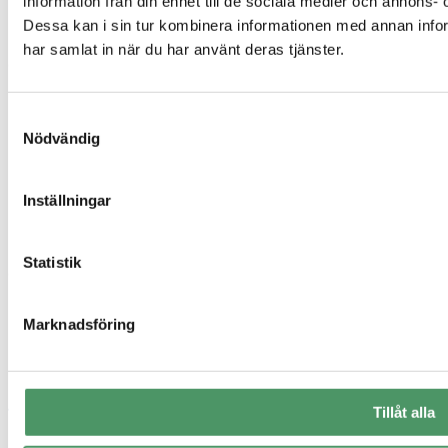
information från din enhet till de sociala medier och annons
Hög skyddsnivå
Dessa kan i sin tur kombinera informationen med annan inform
Avlopp för fritidshus
har samlat in när du har använt deras tjänster.
Genvägar
Offertförfrågan
Samtyckesval
Kontakt
Nödvändig
Integritetspolicy
Referensprojekt
Vanliga frågor
Våra produkter
Inställningar
Företag
Om oss
Statistik
Sigill & certifikat
Marknadsföring
Tillåt alla