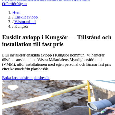
Offertförfrågan
Hem
/
Enskilt avlopp
/
Västmanland
/
Kungsör
Enskilt avlopp i Kungsör — Tillstånd och
installation till fast pris
Elui installerar enskilda avlopp i Kungsör kommun. Vi hanterar
tillståndsansökan hos Västra Mälardalens Myndighetsförbund
(VMM), utför installationen med egen personal och lämnar fast pris
efter kostnadsfritt platsbesök.
Boka kostnadsfritt platsbesök