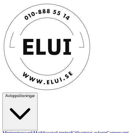
Avloppslösningar
Minireningsverk
Markbaserad rening
Källsorterat avlopp
Gemensamt