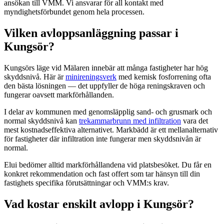
ansökan till VMM. Vi ansvarar för all kontakt med
myndighetsförbundet genom hela processen.
Vilken avloppsanläggning passar i
Kungsör?
Kungsörs läge vid Mälaren innebär att många fastigheter har hög
skyddsnivå. Här är
minireningsverk
med kemisk fosforrening ofta
den bästa lösningen — det uppfyller de höga reningskraven och
fungerar oavsett markförhållanden.
I delar av kommunen med genomsläpplig sand- och grusmark och
normal skyddsnivå kan
trekammarbrunn med infiltration
vara det
mest kostnadseffektiva alternativet. Markbädd är ett mellanalternativ
för fastigheter där infiltration inte fungerar men skyddsnivån är
normal.
Elui bedömer alltid markförhållandena vid platsbesöket. Du får en
konkret rekommendation och fast offert som tar hänsyn till din
fastighets specifika förutsättningar och VMM:s krav.
Vad kostar enskilt avlopp i Kungsör?