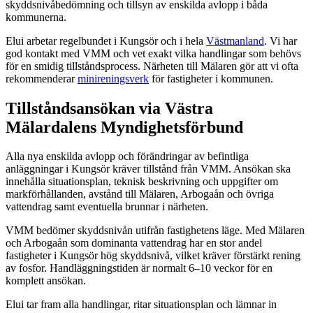
skyddsnivåbedömning och tillsyn av enskilda avlopp i båda
kommunerna.
Elui arbetar regelbundet i Kungsör och i hela
Västmanland
. Vi har
god kontakt med VMM och vet exakt vilka handlingar som behövs
för en smidig tillståndsprocess. Närheten till Mälaren gör att vi ofta
rekommenderar
minireningsverk
för fastigheter i kommunen.
Tillståndsansökan via Västra
Mälardalens Myndighetsförbund
Alla nya enskilda avlopp och förändringar av befintliga
anläggningar i Kungsör kräver tillstånd från VMM. Ansökan ska
innehålla situationsplan, teknisk beskrivning och uppgifter om
markförhållanden, avstånd till Mälaren, Arbogaån och övriga
vattendrag samt eventuella brunnar i närheten.
VMM bedömer skyddsnivån utifrån fastighetens läge. Med Mälaren
och Arbogaån som dominanta vattendrag har en stor andel
fastigheter i Kungsör hög skyddsnivå, vilket kräver förstärkt rening
av fosfor. Handläggningstiden är normalt 6–10 veckor för en
komplett ansökan.
Elui tar fram alla handlingar, ritar situationsplan och lämnar in