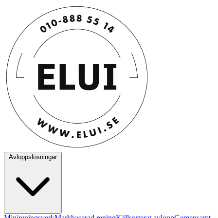
Avloppslösningar
Minireningsverk
Markbaserad rening
Källsorterat avlopp
Gemensamt