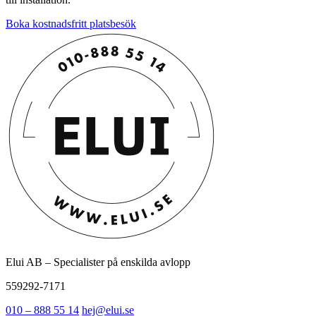
Boka kostnadsfritt platsbesök
Elui AB – Specialister på enskilda avlopp
559292-7171
010 – 888 55 14
hej@elui.se