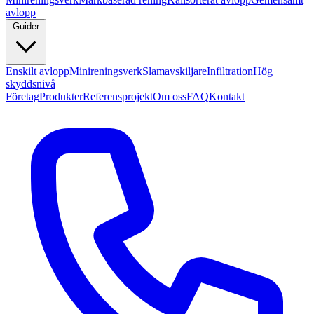
avlopp
Guider
Enskilt avlopp
Minireningsverk
Slamavskiljare
Infiltration
Hög
skyddsnivå
Företag
Produkter
Referensprojekt
Om oss
FAQ
Kontakt