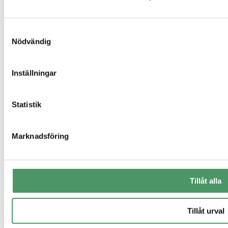
Kontakt
Integritetspolicy
Referensprojekt
Samtyckesval
Vanliga frågor
Nödvändig
Våra produkter
Företag
Om oss
Inställningar
Sigill & certifikat
Statistik
Marknadsföring
Tillåt alla
© 2026 Elui AB. Alla priser är inklusive moms om inte annat anges.
Tillåt urval
Alla prisangivelser är indikativa och avser 1–2 hushåll. Vi behöver
göra ett platsbesök för att kunna sätta ett verkligt pris.