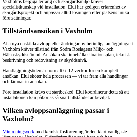
Vaxholms bergiga terräng och skärgårdsmiljö kräver
specialistkunskap vid installation. Elui har gedigen erfarenhet av
skärgårdsprojekt och anpassar alltid lösningen efter platsens unika
förutsättningar.
Tillståndsansökan i Vaxholm
Alla nya enskilda avlopp eller ändringar av befintliga anläggningar i
Vaxholm kräver tillstånd från Södra Roslagens Miljö- och
Hälsoskyddsnämnd. Ansökan ska innehålla situationsplan, teknisk
beskrivning och redovisning av skyddsnivå.
Handläggningstiden är normalt 6–12 veckor för en komplett
ansökan. Elui sköter hela processen — vi tar fram alla handlingar
och lämnar in ansökan.
Före installation krävs ett startbesked. Elui koordinerar detta så att
installationen kan påbörjas så snart tillståndet är beviljat.
Vilken avloppsanläggning passar i
Vaxholm?
Minireningsverk
med kemisk fosforrening är den klart vanligaste