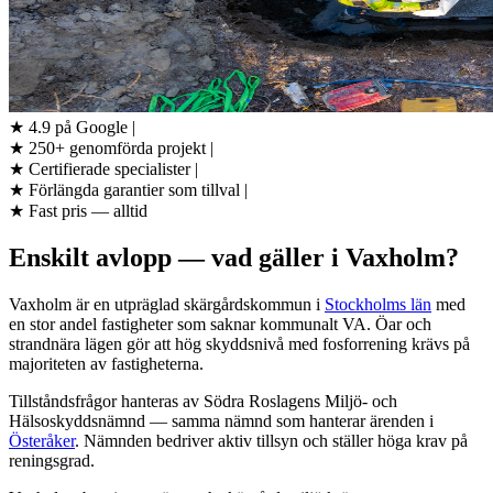
★
4.9 på Google
|
★
250+ genomförda projekt
|
★
Certifierade specialister
|
★
Förlängda garantier som tillval
|
★
Fast pris — alltid
Enskilt avlopp — vad gäller i Vaxholm?
Vaxholm är en utpräglad skärgårdskommun i
Stockholms län
med
en stor andel fastigheter som saknar kommunalt VA. Öar och
strandnära lägen gör att hög skyddsnivå med fosforrening krävs på
majoriteten av fastigheterna.
Tillståndsfrågor hanteras av Södra Roslagens Miljö- och
Hälsoskyddsnämnd — samma nämnd som hanterar ärenden i
Österåker
. Nämnden bedriver aktiv tillsyn och ställer höga krav på
reningsgrad.