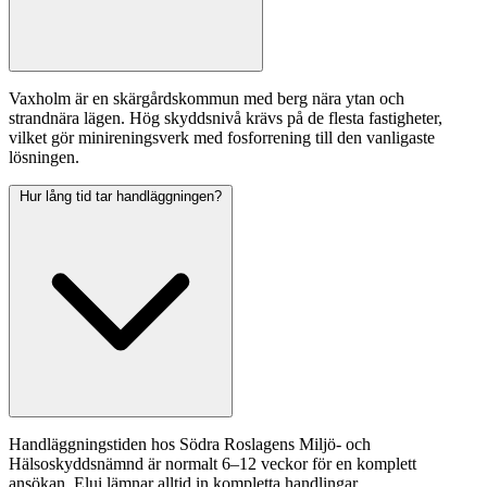
Vaxholm är en skärgårdskommun med berg nära ytan och
strandnära lägen. Hög skyddsnivå krävs på de flesta fastigheter,
vilket gör minireningsverk med fosforrening till den vanligaste
lösningen.
Hur lång tid tar handläggningen?
Handläggningstiden hos Södra Roslagens Miljö- och
Hälsoskyddsnämnd är normalt 6–12 veckor för en komplett
ansökan. Elui lämnar alltid in kompletta handlingar.