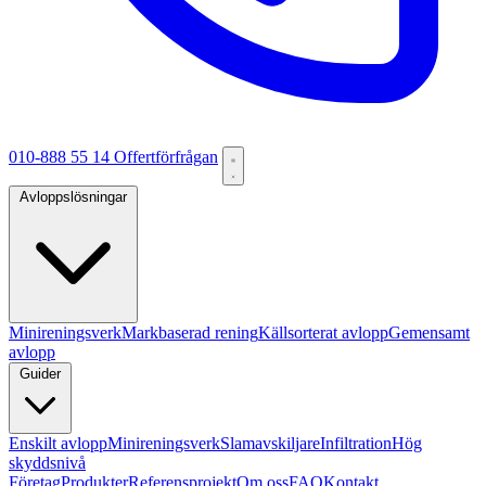
010-888 55 14
Offertförfrågan
Avloppslösningar
Minireningsverk
Markbaserad rening
Källsorterat avlopp
Gemensamt
avlopp
Guider
Enskilt avlopp
Minireningsverk
Slamavskiljare
Infiltration
Hög
skyddsnivå
Företag
Produkter
Referensprojekt
Om oss
FAQ
Kontakt