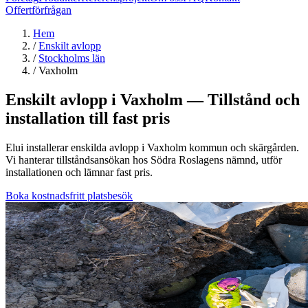
Offertförfrågan
Hem
/
Enskilt avlopp
/
Stockholms län
/
Vaxholm
Enskilt avlopp i Vaxholm — Tillstånd och
installation till fast pris
Elui installerar enskilda avlopp i Vaxholm kommun och skärgården.
Vi hanterar tillståndsansökan hos Södra Roslagens nämnd, utför
installationen och lämnar fast pris.
Boka kostnadsfritt platsbesök