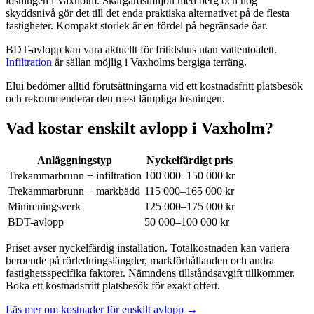
lösningen i Vaxholm. Skärgårdsmiljön med berg och hög
skyddsnivå gör det till det enda praktiska alternativet på de flesta
fastigheter. Kompakt storlek är en fördel på begränsade öar.
BDT-avlopp kan vara aktuellt för fritidshus utan vattentoalett.
Infiltration
är sällan möjlig i Vaxholms bergiga terräng.
Elui bedömer alltid förutsättningarna vid ett kostnadsfritt platsbesök
och rekommenderar den mest lämpliga lösningen.
Vad kostar enskilt avlopp i Vaxholm?
Anläggningstyp
Nyckelfärdigt pris
Trekammarbrunn + infiltration
100 000–150 000 kr
Trekammarbrunn + markbädd
115 000–165 000 kr
Minireningsverk
125 000–175 000 kr
BDT-avlopp
50 000–100 000 kr
Priset avser nyckelfärdig installation. Totalkostnaden kan variera
beroende på rörledningslängder, markförhållanden och andra
fastighetsspecifika faktorer. Nämndens tillståndsavgift tillkommer.
Boka ett kostnadsfritt platsbesök för exakt offert.
Läs mer om kostnader för enskilt avlopp →