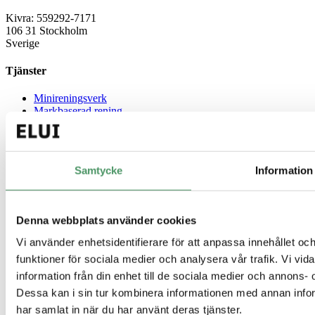
Kivra: 559292-7171
106 31 Stockholm
Sverige
Tjänster
Minireningsverk
Markbaserad rening
Källsorterat avlopp
Gemensamt avlopp
Guider
Samtycke
Information
Enskilt avlopp
Minireningsverk guide
Slamavskiljare
Denna webbplats använder cookies
Infiltration
Vi använder enhetsidentifierare för att anpassa innehållet och
Hög skyddsnivå
Avlopp för fritidshus
funktioner för sociala medier och analysera vår trafik. Vi vi
information från din enhet till de sociala medier och annons
Genvägar
Dessa kan i sin tur kombinera informationen med annan inform
har samlat in när du har använt deras tjänster.
Offertförfrågan