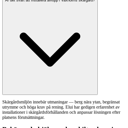
Är det svårt att installera avlopp i Vaxholms skärgård?
Skärgårdsmiljön innebär utmaningar — berg nära ytan, begränsat
utrymme och höga krav på rening. Elui har gedigen erfarenhet av
installationer i skärgårdsförhållanden och anpassar lösningen efter
platsens förutsättningar.