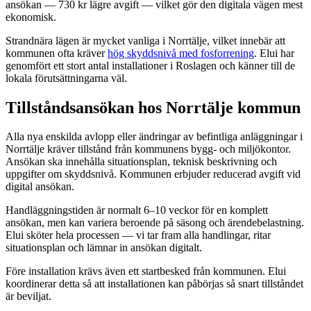
ansökan — 730 kr lägre avgift — vilket gör den digitala vägen mest
ekonomisk.
Strandnära lägen är mycket vanliga i Norrtälje, vilket innebär att
kommunen ofta kräver
hög skyddsnivå med fosforrening
. Elui har
genomfört ett stort antal installationer i Roslagen och känner till de
lokala förutsättningarna väl.
Tillståndsansökan hos Norrtälje kommun
Alla nya enskilda avlopp eller ändringar av befintliga anläggningar i
Norrtälje kräver tillstånd från kommunens bygg- och miljökontor.
Ansökan ska innehålla situationsplan, teknisk beskrivning och
uppgifter om skyddsnivå. Kommunen erbjuder reducerad avgift vid
digital ansökan.
Handläggningstiden är normalt 6–10 veckor för en komplett
ansökan, men kan variera beroende på säsong och ärendebelastning.
Elui sköter hela processen — vi tar fram alla handlingar, ritar
situationsplan och lämnar in ansökan digitalt.
Före installation krävs även ett startbesked från kommunen. Elui
koordinerar detta så att installationen kan påbörjas så snart tillståndet
är beviljat.