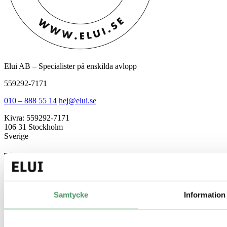
Elui AB – Specialister på enskilda avlopp
559292-7171
010 – 888 55 14
hej@elui.se
Kivra: 559292-7171
106 31 Stockholm
Sverige
Tjänster
Minireningsverk
Markbaserad rening
Källsorterat avlopp
Samtycke
Information
Gemensamt avlopp
Guider