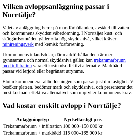
Vilken avloppsanläggning passar i
Norrtälje?
Valet av anläggning beror på markförhållanden, avstånd till vatten
och kommunens skyddsnivåbedömning. I Norrtäljes kust- och
skärgårdsområden gäller ofta hög skyddsnivå, vilket kräver
minireningsverk
med kemisk fosforrening.
I kommunens inlandsdelar, där markförhållandena är mer
gynnsamma och normal skyddsnivå gäller, kan
trekammarbrunn
med infiltration
vara ett kostnadseffektivt alternativ. Markbädd
passar vid lerjord eller begränsat utrymme.
Elui rekommenderar alltid lösningen som passar just din fastighet. Vi
besöker platsen, bedömer mark och skyddsnivå, och presenterar det
mest kostnadseffektiva alternativet som uppfyller kommunens krav.
Vad kostar enskilt avlopp i Norrtälje?
Anläggningstyp
Nyckelfärdigt pris
Trekammarbrunn + infiltration
100 000–150 000 kr
Trekammarbrunn + markbädd
115 000–165 000 kr