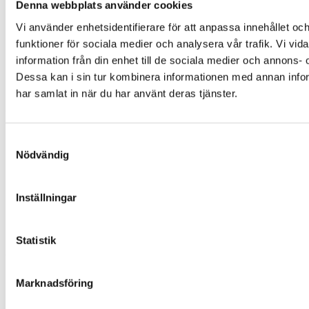
Denna webbplats använder cookies
Enskilt avlopp
Vi använder enhetsidentifierare för att anpassa innehållet och
Minireningsverk guide
funktioner för sociala medier och analysera vår trafik. Vi vi
Slamavskiljare
Infiltration
information från din enhet till de sociala medier och annons
Hög skyddsnivå
Dessa kan i sin tur kombinera informationen med annan inform
Avlopp för fritidshus
har samlat in när du har använt deras tjänster.
Genvägar
Offertförfrågan
Samtyckesval
Kontakt
Nödvändig
Integritetspolicy
Referensprojekt
Vanliga frågor
Inställningar
Våra produkter
Företag
Om oss
Statistik
Sigill & certifikat
Marknadsföring