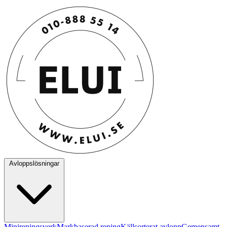
Avloppslösningar
Minireningsverk
Markbaserad rening
Källsorterat avlopp
Gemensamt