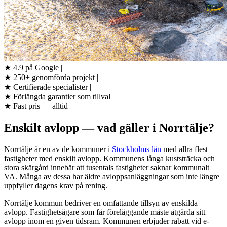
★
4.9 på Google
|
★
250+ genomförda projekt
|
★
Certifierade specialister
|
★
Förlängda garantier som tillval
|
★
Fast pris — alltid
Enskilt avlopp — vad gäller i Norrtälje?
Norrtälje är en av de kommuner i
Stockholms län
med allra flest
fastigheter med enskilt avlopp. Kommunens långa kuststräcka och
stora skärgård innebär att tusentals fastigheter saknar kommunalt
VA. Många av dessa har äldre avloppsanläggningar som inte längre
uppfyller dagens krav på rening.
Norrtälje kommun bedriver en omfattande tillsyn av enskilda
avlopp. Fastighetsägare som får föreläggande måste åtgärda sitt
avlopp inom en given tidsram. Kommunen erbjuder rabatt vid e-