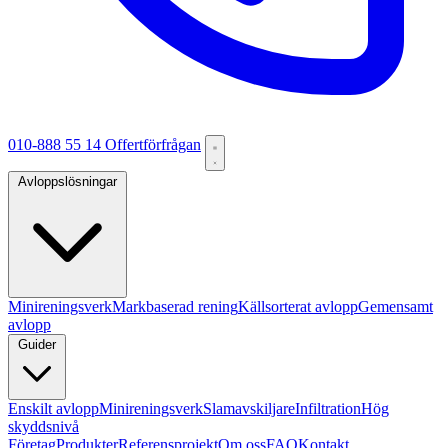
010-888 55 14
Offertförfrågan
Avloppslösningar
Minireningsverk
Markbaserad rening
Källsorterat avlopp
Gemensamt
avlopp
Guider
Enskilt avlopp
Minireningsverk
Slamavskiljare
Infiltration
Hög
skyddsnivå
Företag
Produkter
Referensprojekt
Om oss
FAQ
Kontakt