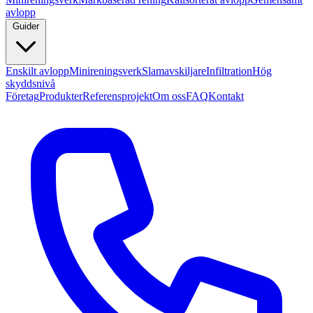
avlopp
Guider
Enskilt avlopp
Minireningsverk
Slamavskiljare
Infiltration
Hög
skyddsnivå
Företag
Produkter
Referensprojekt
Om oss
FAQ
Kontakt