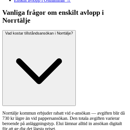
Enskilt avlopp i Östhammar →
Vanliga frågor om enskilt avlopp i
Norrtälje
Vad kostar tillståndsansökan i Norrtälje?
Norrtälje kommun erbjuder rabatt vid e-ansökan — avgiften blir då
730 kr lägre än vid pappersansökan. Den totala avgiften varierar
beroende på anläggningstyp. Elui lämnar alltid in ansökan digitalt
för att ge dig det lägsta priset.