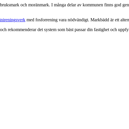
bruksmark och moränmark. I många delar av kommunen finns god geno
nireningsverk
med fosforrening vara nödvändigt. Markbädd är ett altern
ök och rekommenderar det system som bäst passar din fastighet och uppf