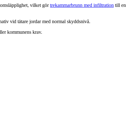
msläpplighet, vilket gör
trekammarbrunn med infiltration
till en
ativ vid tätare jordar med normal skyddsnivå.
yller kommunens krav.