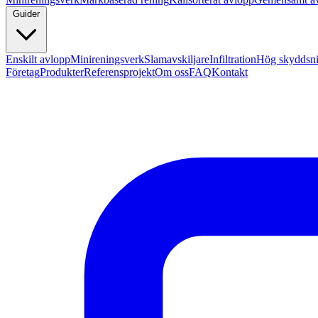
Guider
Enskilt avlopp
Minireningsverk
Slamavskiljare
Infiltration
Hög skyddsn
Företag
Produkter
Referensprojekt
Om oss
FAQ
Kontakt