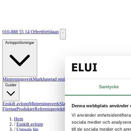
010-888 55 14
Offertförfrågan
Avloppslösningar
Minireningsverk
Markbaserad rening
Källsorterat avlopp
Gemensamt a
Guider
Samtycke
Enskilt avlopp
Minireningsverk
Slamavskiljare
Infiltration
Hög skyddsn
Denna webbplats använder 
Företag
Produkter
Referensprojekt
Om oss
FAQ
Kontakt
Offertförfråga
Vi använder enhetsidentifierar
Hem
sociala medier och analysera 
/
Enskilt avlopp
till de sociala medier och a
/
Uppsala län