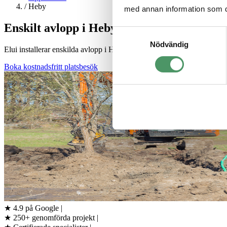
/
Heby
med annan information som du 
Enskilt avlopp i Heby — Tillstånd & installa
Samtyckesval
Nödvändig
Elui installerar enskilda avlopp i Heby kommun. Vi hanterar tillstånd
Boka kostnadsfritt platsbesök
★
4.9 på Google
|
★
250+ genomförda projekt
|