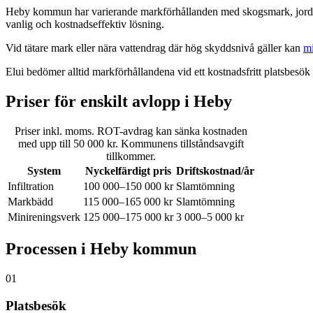
Heby kommun har varierande markförhållanden med skogsmark, jord
vanlig och kostnadseffektiv lösning.
Vid tätare mark eller nära vattendrag där hög skyddsnivå gäller kan
mi
Elui bedömer alltid markförhållandena vid ett kostnadsfritt platsbes
Priser för enskilt avlopp i Heby
Priser inkl. moms. ROT-avdrag kan sänka kostnaden
med upp till 50 000 kr. Kommunens tillståndsavgift
tillkommer.
System
Nyckelfärdigt pris
Driftskostnad/år
Infiltration
100 000–150 000 kr
Slamtömning
Markbädd
115 000–165 000 kr
Slamtömning
Minireningsverk
125 000–175 000 kr
3 000–5 000 kr
Processen i Heby kommun
01
Platsbesök