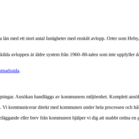
n med ett stort antal fastigheter med enskilt avlopp. Orter som Heby
skilda avloppen är äldre system från 1960–80-talen som inte uppfyller
stnadssida
.
gningar. Ansökan handläggs av kommunens miljöenhet. Komplett ansöka
an. Vi kommunicerar direkt med kommunen under hela processen och hål
reläggande eller brev från kommunen hjälper vi dig att snabbt ordna en