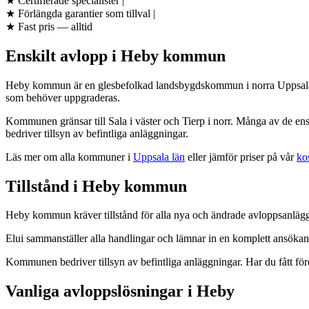
★
Certifierade specialister
|
★
Förlängda garantier som tillval
|
★
Fast pris — alltid
Enskilt avlopp i Heby kommun
Heby kommun är en glesbefolkad landsbygdskommun i norra Uppsala lä
som behöver uppgraderas.
Kommunen gränsar till Sala i väster och Tierp i norr. Många av de en
bedriver tillsyn av befintliga anläggningar.
Läs mer om alla kommuner i
Uppsala län
eller jämför priser på vår
ko
Tillstånd i Heby kommun
Heby kommun kräver tillstånd för alla nya och ändrade avloppsanläg
Elui sammanställer alla handlingar och lämnar in en komplett ansök
Kommunen bedriver tillsyn av befintliga anläggningar. Har du fått fö
Vanliga avloppslösningar i Heby