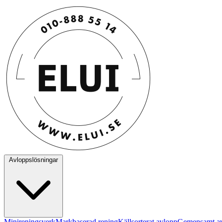
Avloppslösningar
Minireningsverk
Markbaserad rening
Källsorterat avlopp
Gemensamt a