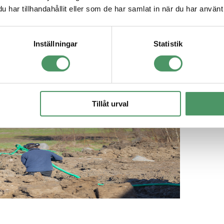
har tillhandahållit eller som de har samlat in när du har använt 
tion till fast pris
Inställningar
Statistik
sansökan hos kommunens miljöenhet och utför installationen nyckelfärdi
Tillåt urval