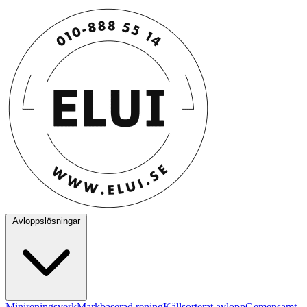
Avloppslösningar
Minireningsverk
Markbaserad rening
Källsorterat avlopp
Gemensamt