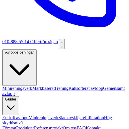
010-888 55 14
Offertförfrågan
Avloppslösningar
Minireningsverk
Markbaserad rening
Källsorterat avlopp
Gemensamt
avlopp
Guider
Enskilt avlopp
Minireningsverk
Slamavskiljare
Infiltration
Hög
skyddsnivå
Företag
Produkter
Referensprojekt
Om oss
FAQ
Kontakt