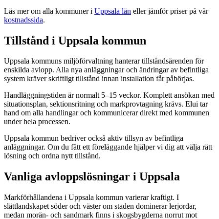
Läs mer om alla kommuner i
Uppsala län
eller jämför priser på vår
kostnadssida
.
Tillstånd i Uppsala kommun
Uppsala kommuns miljöförvaltning hanterar tillståndsärenden för
enskilda avlopp. Alla nya anläggningar och ändringar av befintliga
system kräver skriftligt tillstånd innan installation får påbörjas.
Handläggningstiden är normalt 5–15 veckor. Komplett ansökan med
situationsplan, sektionsritning och markprovtagning krävs. Elui tar
hand om alla handlingar och kommunicerar direkt med kommunen
under hela processen.
Uppsala kommun bedriver också aktiv tillsyn av befintliga
anläggningar. Om du fått ett föreläggande hjälper vi dig att välja rätt
lösning och ordna nytt tillstånd.
Vanliga avloppslösningar i Uppsala
Markförhållandena i Uppsala kommun varierar kraftigt. I
slättlandskapet söder och väster om staden dominerar lerjordar,
medan morän- och sandmark finns i skogsbygderna norrut mot