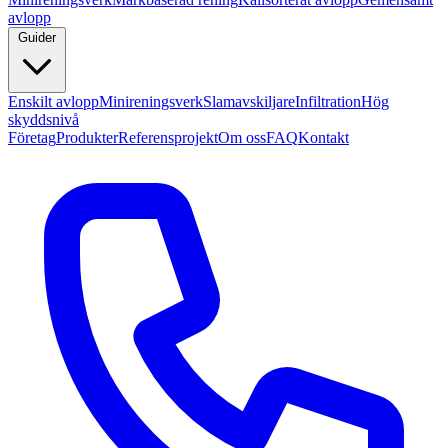
avlopp
Guider
Enskilt avlopp
Minireningsverk
Slamavskiljare
Infiltration
Hög
skyddsnivå
Företag
Produkter
Referensprojekt
Om oss
FAQ
Kontakt