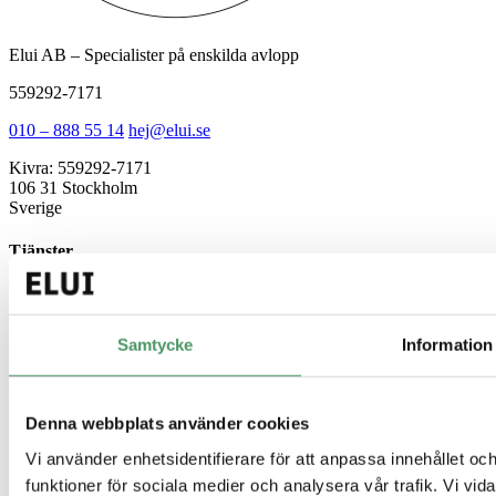
Elui AB – Specialister på enskilda avlopp
559292-7171
010 – 888 55 14
hej@elui.se
Kivra: 559292-7171
106 31 Stockholm
Sverige
Tjänster
Minireningsverk
Markbaserad rening
Källsorterat avlopp
Samtycke
Information
Gemensamt avlopp
Guider
Denna webbplats använder cookies
Enskilt avlopp
Vi använder enhetsidentifierare för att anpassa innehållet och
Minireningsverk guide
Slamavskiljare
funktioner för sociala medier och analysera vår trafik. Vi vi