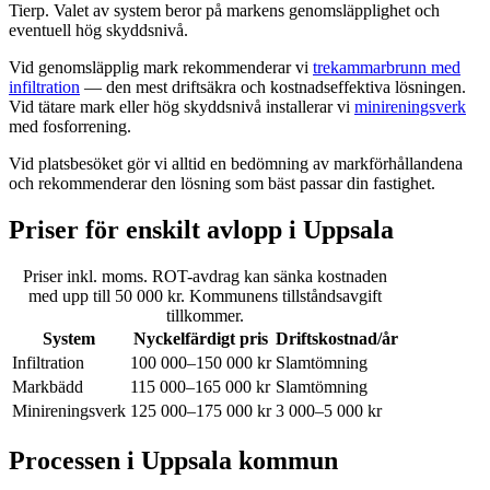
Tierp. Valet av system beror på markens genomsläpplighet och
eventuell hög skyddsnivå.
Vid genomsläpplig mark rekommenderar vi
trekammarbrunn med
infiltration
— den mest driftsäkra och kostnadseffektiva lösningen.
Vid tätare mark eller hög skyddsnivå installerar vi
minireningsverk
med fosforrening.
Vid platsbesöket gör vi alltid en bedömning av markförhållandena
och rekommenderar den lösning som bäst passar din fastighet.
Priser för enskilt avlopp i Uppsala
Priser inkl. moms. ROT-avdrag kan sänka kostnaden
med upp till 50 000 kr. Kommunens tillståndsavgift
tillkommer.
System
Nyckelfärdigt pris
Driftskostnad/år
Infiltration
100 000–150 000 kr
Slamtömning
Markbädd
115 000–165 000 kr
Slamtömning
Minireningsverk
125 000–175 000 kr
3 000–5 000 kr
Processen i Uppsala kommun