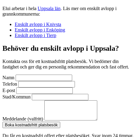
Elui arbetar i hela
Uppsala län
. Läs mer om enskilt avlopp i
grannkommunerna:
Enskilt avlopp i Knivsta
Enskilt avlopp i Enköping
Enskilt avlopp i Tierp
Behöver du enskilt avlopp i Uppsala?
Kontakta oss för ett kostnadsfritt platsbesök. Vi bedömer din
fastighet och ger dig en personlig rekommendation och fast offert.
Namn
Telefon
E-post
Stad/Kommun
Meddelande (valfritt)
Boka kostnadsfritt platsbesök
Du får en kostnadsfri offert efter platsbesöket. Svar inom 24 timmar.