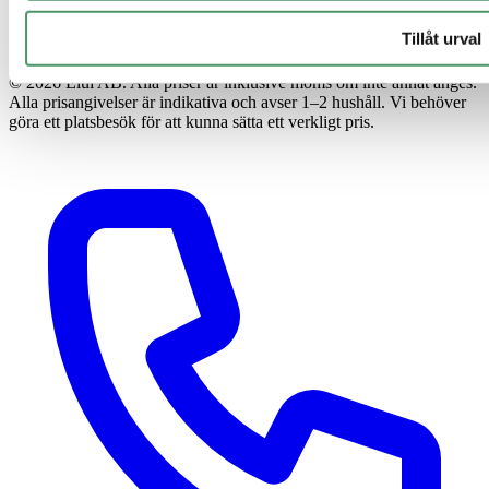
Tillåt urval
© 2026 Elui AB. Alla priser är inklusive moms om inte annat anges.
Alla prisangivelser är indikativa och avser 1–2 hushåll. Vi behöver
göra ett platsbesök för att kunna sätta ett verkligt pris.