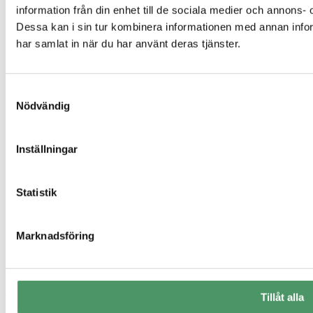
Infiltration
information från din enhet till de sociala medier och annons
Hög skyddsnivå
Dessa kan i sin tur kombinera informationen med annan inform
Avlopp för fritidshus
har samlat in när du har använt deras tjänster.
Genvägar
Offertförfrågan
Samtyckesval
Kontakt
Nödvändig
Integritetspolicy
Referensprojekt
Vanliga frågor
Våra produkter
Inställningar
Företag
Om oss
Statistik
Sigill & certifikat
Marknadsföring
Tillåt alla