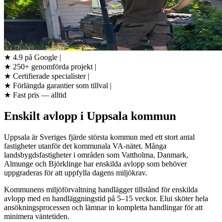
★
4.9 på Google
|
★
250+ genomförda projekt
|
★
Certifierade specialister
|
★
Förlängda garantier som tillval
|
★
Fast pris — alltid
Enskilt avlopp i Uppsala kommun
Uppsala är Sveriges fjärde största kommun med ett stort antal
fastigheter utanför det kommunala VA-nätet. Många
landsbygdsfastigheter i områden som Vattholma, Danmark,
Almunge och Björklinge har enskilda avlopp som behöver
uppgraderas för att uppfylla dagens miljökrav.
Kommunens miljöförvaltning handlägger tillstånd för enskilda
avlopp med en handläggningstid på 5–15 veckor. Elui sköter hela
ansökningsprocessen och lämnar in kompletta handlingar för att
minimera väntetiden.