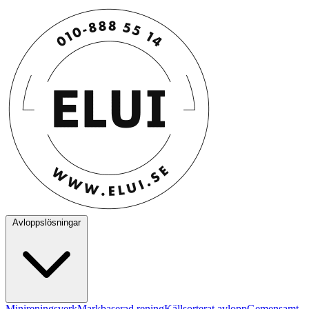
Avloppslösningar
Minireningsverk
Markbaserad rening
Källsorterat avlopp
Gemensamt