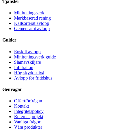
Tjänster
Minireningsverk
Markbaserad rening
Källsorterat avlopp
Gemensamt avlopp
Guider
Enskilt avlopp
Minireningsverk guide
Slamavskiljare
Infiltration
Hög skyddsnivå
Avlopp för fritidshus
Genvägar
Offertförfrågan
Kontakt
Integritetspolicy
Referensprojekt
Vanliga frågor
Våra produkter