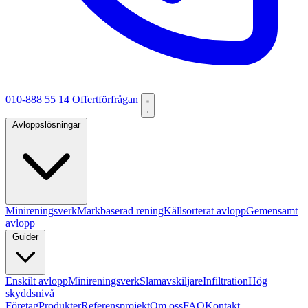
010-888 55 14
Offertförfrågan
Avloppslösningar
Minireningsverk
Markbaserad rening
Källsorterat avlopp
Gemensamt
avlopp
Guider
Enskilt avlopp
Minireningsverk
Slamavskiljare
Infiltration
Hög
skyddsnivå
Företag
Produkter
Referensprojekt
Om oss
FAQ
Kontakt