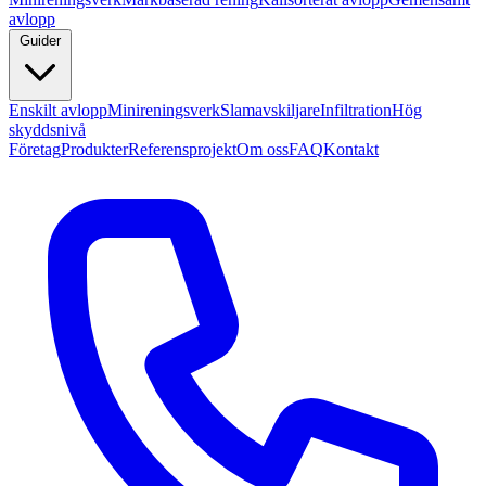
avlopp
Guider
Enskilt avlopp
Minireningsverk
Slamavskiljare
Infiltration
Hög
skyddsnivå
Företag
Produkter
Referensprojekt
Om oss
FAQ
Kontakt