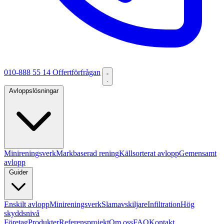
010-888 55 14
Offertförfrågan
Avloppslösningar
Minireningsverk
Markbaserad rening
Källsorterat avlopp
Gemensamt
avlopp
Guider
Enskilt avlopp
Minireningsverk
Slamavskiljare
Infiltration
Hög
skyddsnivå
Företag
Produkter
Referensprojekt
Om oss
FAQ
Kontakt