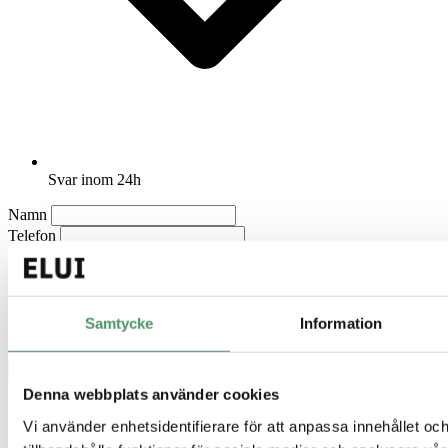
Svar inom 24h
Namn
Telefon
E-post
Stad/Kommun
Samtycke
Information
Meddelande (valfritt)
Boka kostnadsfritt platsbesök
Denna webbplats använder cookies
Du får en kostnadsfri offert efter platsbesöket. Svar inom 24 timmar.
Vi använder enhetsidentifierare för att anpassa innehållet oc
Boka kostnadsfritt platsbesök