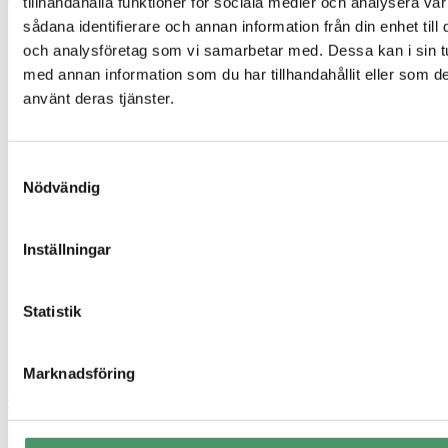
tillhandahålla funktioner för sociala medier och analysera vår
sådana identifierare och annan information från din enhet til
och analysföretag som vi samarbetar med. Dessa kan i sin t
med annan information som du har tillhandahållit eller som de
använt deras tjänster.
Samtyckesval
Nödvändig
Inställningar
Statistik
Elui AB – Specialister på enskilda avlopp
559292-7171
Marknadsföring
010 – 888 55 14
hej@elui.se
Kivra: 559292-7171