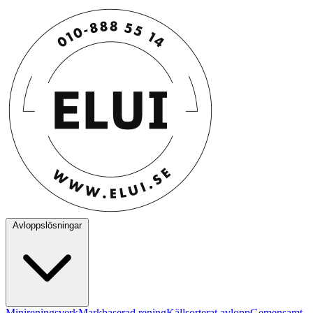
Avloppslösningar
Minireningsverk
Markbaserad rening
Källsorterat avlopp
Gemensamt