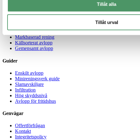
106 31 Stockholm
Tillåt alla
Sverige
Tjänster
Tillåt urval
Minireningsverk
Markbaserad rening
Källsorterat avlopp
Gemensamt avlopp
Guider
Enskilt avlopp
Minireningsverk guide
Slamavskiljare
Infiltration
Hög skyddsnivå
Avlopp för fritidshus
Genvägar
Offertförfrågan
Kontakt
Integritetspolicy