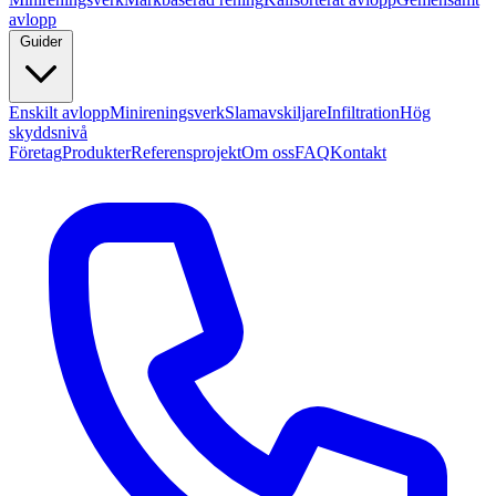
avlopp
Guider
Enskilt avlopp
Minireningsverk
Slamavskiljare
Infiltration
Hög
skyddsnivå
Företag
Produkter
Referensprojekt
Om oss
FAQ
Kontakt