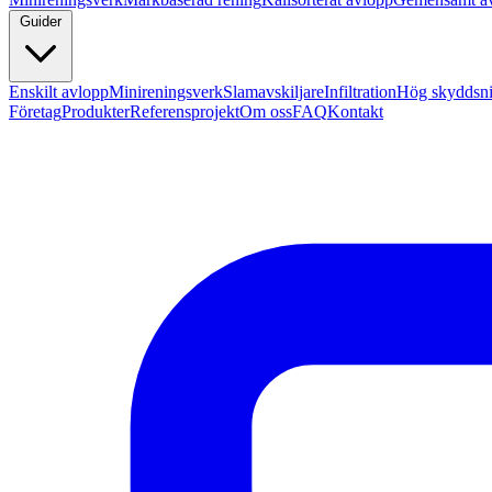
Guider
Enskilt avlopp
Minireningsverk
Slamavskiljare
Infiltration
Hög skyddsn
Företag
Produkter
Referensprojekt
Om oss
FAQ
Kontakt