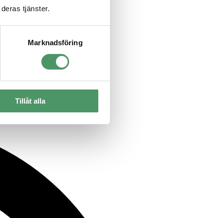
deras tjänster.
Marknadsföring
 enskilt avlopp.
Tillåt alla