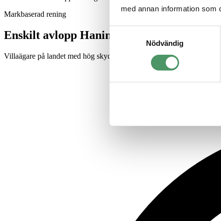
med annan information som du 
Markbaserad rening
Samtyckesval
Enskilt avlopp Haninge
Nödvändig
Villaägare på landet med hög skyddsnivå som byggde en ny villa i Tun