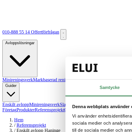
010-888 55 14
Offertförfrågan
Avloppslösningar
Minireningsverk
Markbaserad rening
Källsorterat avlopp
Gemensamt a
Guider
Samtycke
Enskilt avlopp
Minireningsverk
Slamavskiljare
Infiltration
Hög skyddsn
Denna webbplats använder 
Företag
Produkter
Referensprojekt
Om oss
FAQ
Kontakt
Offertförfråga
Vi använder enhetsidentifierar
Hem
sociala medier och analysera 
/
Referensprojekt
till de sociala medier och a
/
Enskilt avlopp Haninge