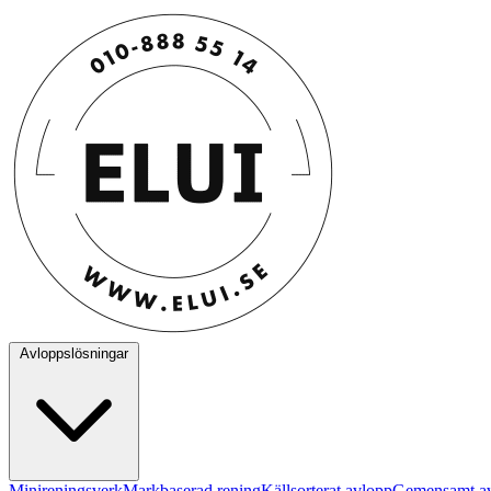
Avloppslösningar
Minireningsverk
Markbaserad rening
Källsorterat avlopp
Gemensamt a