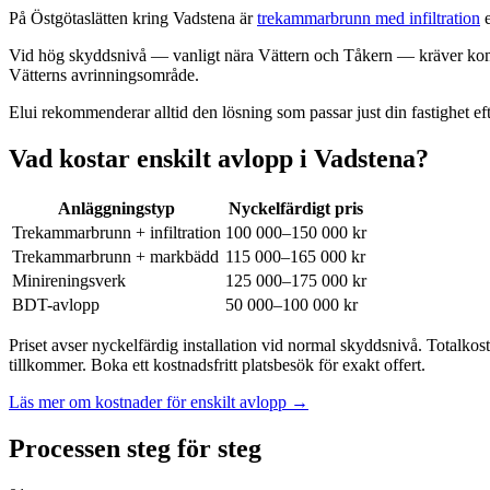
På Östgötaslätten kring Vadstena är
trekammarbrunn med infiltration
e
Vid hög skyddsnivå — vanligt nära Vättern och Tåkern — kräver k
Vätterns avrinningsområde.
Elui rekommenderar alltid den lösning som passar just din fastighet eft
Vad kostar enskilt avlopp i Vadstena?
Anläggningstyp
Nyckelfärdigt pris
Trekammarbrunn + infiltration
100 000–150 000 kr
Trekammarbrunn + markbädd
115 000–165 000 kr
Minireningsverk
125 000–175 000 kr
BDT-avlopp
50 000–100 000 kr
Priset avser nyckelfärdig installation vid normal skyddsnivå. Totalko
tillkommer. Boka ett kostnadsfritt platsbesök för exakt offert.
Läs mer om kostnader för enskilt avlopp →
Processen steg för steg