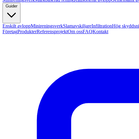
Guider
Enskilt avlopp
Minireningsverk
Slamavskiljare
Infiltration
Hög skyddsn
Företag
Produkter
Referensprojekt
Om oss
FAQ
Kontakt