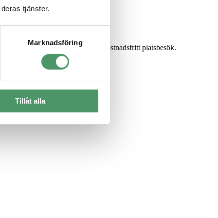
deras tjänster.
Marknadsföring
sonal och lämnar fast pris efter kostnadsfritt platsbesök.
Tillåt alla