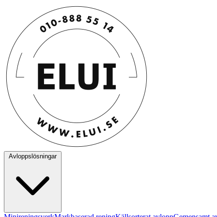
Avloppslösningar
Minireningsverk
Markbaserad rening
Källsorterat avlopp
Gemensamt a