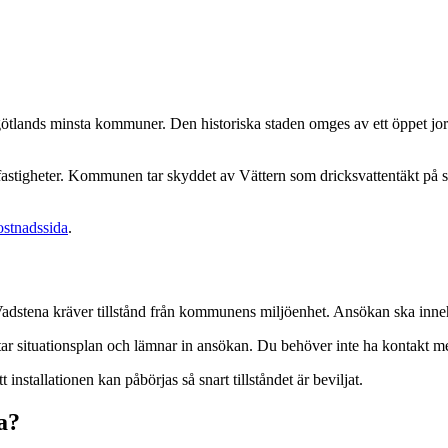
götlands minsta kommuner. Den historiska staden omges av ett öppet jo
 fastigheter. Kommunen tar skyddet av Vättern som dricksvattentäkt på s
ostnadssida
.
 Vadstena kräver tillstånd från kommunens miljöenhet. Ansökan ska inne
itar situationsplan och lämnar in ansökan. Du behöver inte ha kontakt 
 installationen kan påbörjas så snart tillståndet är beviljat.
a?