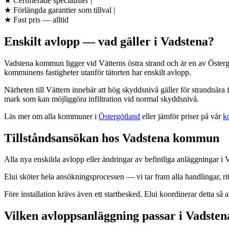
★
Certifierade specialister
|
★
Förlängda garantier som tillval
|
★
Fast pris — alltid
Enskilt avlopp — vad gäller i Vadstena?
Vadstena kommun ligger vid Vätterns östra strand och är en av Öster
kommunens fastigheter utanför tätorten har enskilt avlopp.
Närheten till Vättern innebär att hög skyddsnivå gäller för strandnära
mark som kan möjliggöra infiltration vid normal skyddsnivå.
Läs mer om alla kommuner i
Östergötland
eller jämför priser på vår
k
Tillståndsansökan hos Vadstena kommun
Alla nya enskilda avlopp eller ändringar av befintliga anläggningar i
Elui sköter hela ansökningsprocessen — vi tar fram alla handlingar, r
Före installation krävs även ett startbesked. Elui koordinerar detta så att
Vilken avloppsanläggning passar i Vadsten