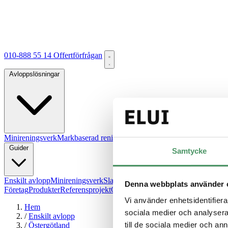
010-888 55 14
Offertförfrågan
Avloppslösningar
Minireningsverk
Markbaserad rening
Källsorterat avlopp
Gemensamt a
Guider
Samtycke
Enskilt avlopp
Minireningsverk
Slamavskiljare
Infiltration
Hög skyddsn
Denna webbplats använder 
Företag
Produkter
Referensprojekt
Om oss
FAQ
Kontakt
Offertförfråga
Vi använder enhetsidentifierar
Hem
sociala medier och analysera 
/
Enskilt avlopp
till de sociala medier och a
/
Östergötland