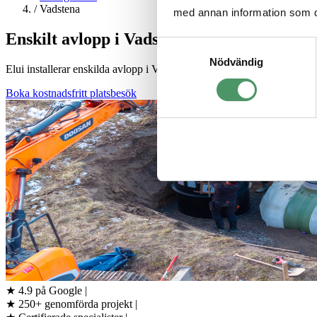
/
Vadstena
med annan information som du 
Enskilt avlopp i Vadstena — Tillstånd & inst
Samtyckesval
Nödvändig
Elui installerar enskilda avlopp i Vadstena kommun. Vi hanterar tillst
Boka kostnadsfritt platsbesök
★
4.9 på Google
|
★
250+ genomförda projekt
|