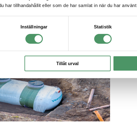
har tillhandahållit eller som de har samlat in när du har använt 
allation till fast pris
Inställningar
Statistik
åndsansökan hos kommunens miljöenhet, utför installationen med egen per
Tillåt urval