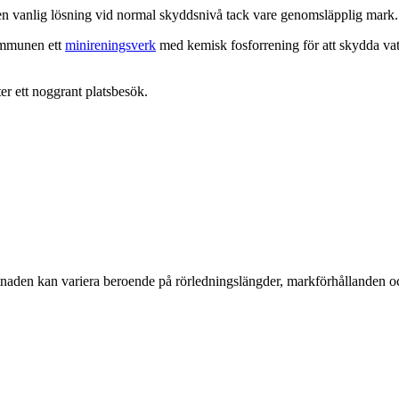
n vanlig lösning vid normal skyddsnivå tack vare genomsläpplig mark.
ommunen ett
minireningsverk
med kemisk fosforrening för att skydda vatte
er ett noggrant platsbesök.
stnaden kan variera beroende på rörledningslängder, markförhållanden o