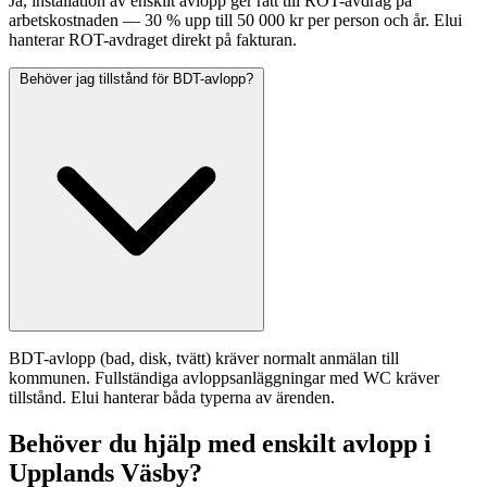
Ja, installation av enskilt avlopp ger rätt till ROT-avdrag på
arbetskostnaden — 30 % upp till 50 000 kr per person och år. Elui
hanterar ROT-avdraget direkt på fakturan.
Behöver jag tillstånd för BDT-avlopp?
BDT-avlopp (bad, disk, tvätt) kräver normalt anmälan till
kommunen. Fullständiga avloppsanläggningar med WC kräver
tillstånd. Elui hanterar båda typerna av ärenden.
Behöver du hjälp med enskilt avlopp i
Upplands Väsby?