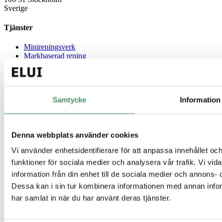
Sverige
Tjänster
Minireningsverk
Markbaserad rening
Källsorterat avlopp
Gemensamt avlopp
Guider
Samtycke
Information
Enskilt avlopp
Minireningsverk guide
Slamavskiljare
Denna webbplats använder cookies
Infiltration
Hög skyddsnivå
Vi använder enhetsidentifierare för att anpassa innehållet och
Avlopp för fritidshus
funktioner för sociala medier och analysera vår trafik. Vi vi
information från din enhet till de sociala medier och annons
Genvägar
Dessa kan i sin tur kombinera informationen med annan inform
Offertförfrågan
har samlat in när du har använt deras tjänster.
Kontakt
Integritetspolicy