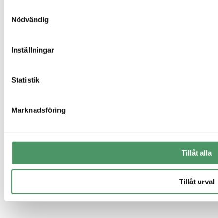
Referensprojekt
Vanliga frågor
Samtyckesval
Våra produkter
Nödvändig
Företag
Om oss
Inställningar
Sigill & certifikat
Statistik
Marknadsföring
Tillåt alla
© 2026 Elui AB. Alla priser är inklusive moms om inte annat anges.
Alla prisangivelser är indikativa och avser 1–2 hushåll. Vi behöver
Tillåt urval
göra ett platsbesök för att kunna sätta ett verkligt pris.