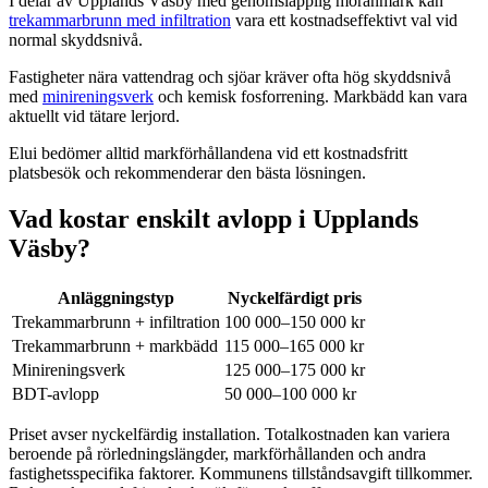
I delar av Upplands Väsby med genomsläpplig moränmark kan
trekammarbrunn med infiltration
vara ett kostnadseffektivt val vid
normal skyddsnivå.
Fastigheter nära vattendrag och sjöar kräver ofta hög skyddsnivå
med
minireningsverk
och kemisk fosforrening. Markbädd kan vara
aktuellt vid tätare lerjord.
Elui bedömer alltid markförhållandena vid ett kostnadsfritt
platsbesök och rekommenderar den bästa lösningen.
Vad kostar enskilt avlopp i Upplands
Väsby?
Anläggningstyp
Nyckelfärdigt pris
Trekammarbrunn + infiltration
100 000–150 000 kr
Trekammarbrunn + markbädd
115 000–165 000 kr
Minireningsverk
125 000–175 000 kr
BDT-avlopp
50 000–100 000 kr
Priset avser nyckelfärdig installation. Totalkostnaden kan variera
beroende på rörledningslängder, markförhållanden och andra
fastighetsspecifika faktorer. Kommunens tillståndsavgift tillkommer.