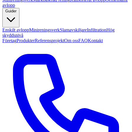
avlopp
Guider
Enskilt avlopp
Minireningsverk
Slamavskiljare
Infiltration
Hög
skyddsnivå
Företag
Produkter
Referensprojekt
Om oss
FAQ
Kontakt