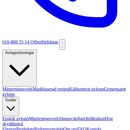
010-888 55 14
Offertförfrågan
Avloppslösningar
Minireningsverk
Markbaserad rening
Källsorterat avlopp
Gemensamt
avlopp
Guider
Enskilt avlopp
Minireningsverk
Slamavskiljare
Infiltration
Hög
skyddsnivå
Företag
Produkter
Referensprojekt
Om oss
FAQ
Kontakt