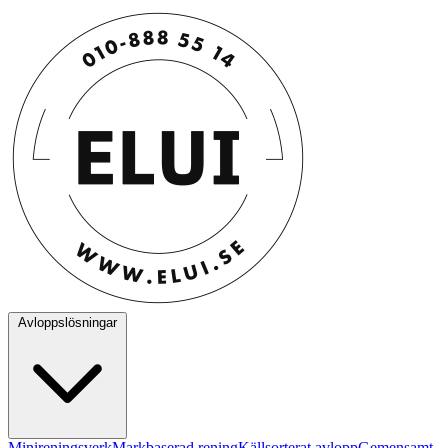
Avloppslösningar
Minireningsverk
Markbaserad rening
Källsorterat avlopp
Gemensamt