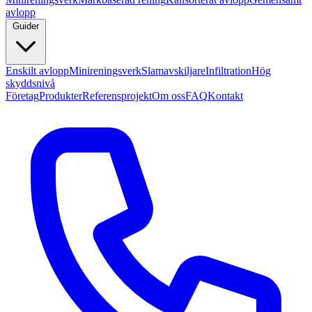
avlopp
Guider
Enskilt avlopp
Minireningsverk
Slamavskiljare
Infiltration
Hög
skyddsnivå
Företag
Produkter
Referensprojekt
Om oss
FAQ
Kontakt