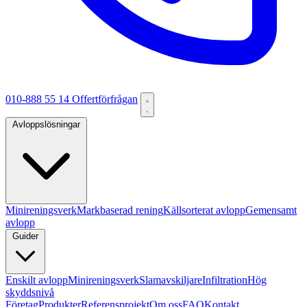
010-888 55 14
Offertförfrågan
Avloppslösningar
Minireningsverk
Markbaserad rening
Källsorterat avlopp
Gemensamt
avlopp
Guider
Enskilt avlopp
Minireningsverk
Slamavskiljare
Infiltration
Hög
skyddsnivå
Företag
Produkter
Referensprojekt
Om oss
FAQ
Kontakt