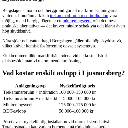
Bergslagens morän och berggrund gör att markförutsättningarna
varierar. I moränmark kan
trekammarbrunn med infiltration
vara
möjlig, men i bergiga lägen är ett
minireningsverk
ofta det mest
praktiska alternativet — det kräver mindre schaktyta och klarar även
hög skyddsnivå.
Nära sjöar och vattendrag i Bergslagen gäller ofta hög skyddsnivå,
vilket kräver kemisk fosforrening oavsett systemtyp.
Elui bedömer alltid markförhållandena vid ett kostnadsfritt
platsbesök innan vi rekommenderar lösning.
Vad kostar enskilt avlopp i Ljusnarsberg?
Anläggningstyp
Nyckelfärdigt pris
Trekammarbrunn + infiltration
100 000–150 000 kr
Trekammarbrunn + markbädd
115 000–165 000 kr
Minireningsverk
125 000–175 000 kr
BDT-avlopp
50 000–100 000 kr
Priset avser nyckelfärdig installation vid normal skyddsnivå.
Totalkostnaden kan variera beroende på rörledningslängder,