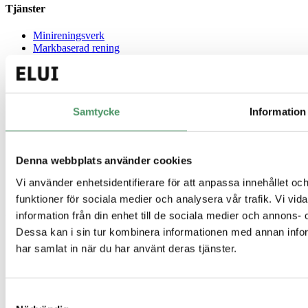
Tjänster
Minireningsverk
Markbaserad rening
Källsorterat avlopp
Gemensamt avlopp
Guider
Samtycke
Information
Enskilt avlopp
Minireningsverk guide
Slamavskiljare
Denna webbplats använder cookies
Infiltration
Hög skyddsnivå
Vi använder enhetsidentifierare för att anpassa innehållet och
Avlopp för fritidshus
funktioner för sociala medier och analysera vår trafik. Vi vi
information från din enhet till de sociala medier och annons
Genvägar
Dessa kan i sin tur kombinera informationen med annan inform
Offertförfrågan
har samlat in när du har använt deras tjänster.
Kontakt
Integritetspolicy
Referensprojekt
Vanliga frågor
Samtyckesval
Våra produkter