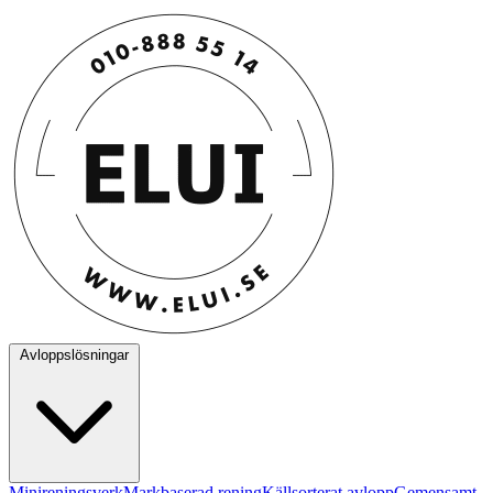
Avloppslösningar
Minireningsverk
Markbaserad rening
Källsorterat avlopp
Gemensamt