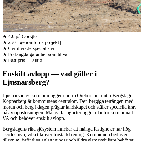
★
4.9 på Google
|
★
250+ genomförda projekt
|
★
Certifierade specialister
|
★
Förlängda garantier som tillval
|
★
Fast pris — alltid
Enskilt avlopp — vad gäller i
Ljusnarsberg?
Ljusnarsbergs kommun ligger i norra Örebro län, mitt i Bergslagen.
Kopparberg är kommunens centralort. Den bergiga terrängen med
morän och berg i dagen präglar landskapet och ställer speciella krav
på avloppslösningen. Många fastigheter ligger utanför kommunalt
VA och behöver enskilt avlopp.
Bergslagens rika sjösystem innebär att många fastigheter har hög
skyddsnivå, vilket kräver förstärkt rening. Kommunen bedriver
tillsyn av befintliga anläggningar och äldre slamavskiljare behöver