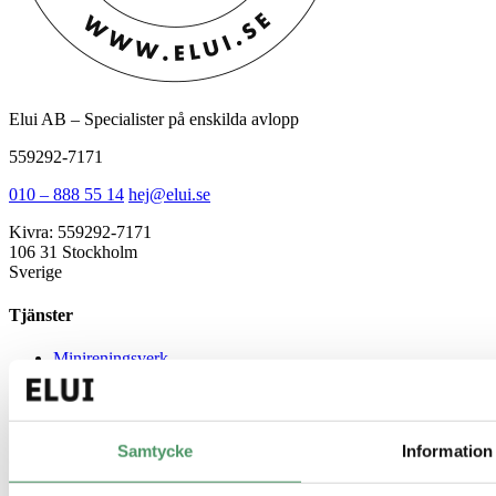
Elui AB – Specialister på enskilda avlopp
559292-7171
010 – 888 55 14
hej@elui.se
Kivra: 559292-7171
106 31 Stockholm
Sverige
Tjänster
Minireningsverk
Markbaserad rening
Källsorterat avlopp
Gemensamt avlopp
Samtycke
Information
Guider