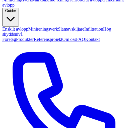
avlopp
Guider
Enskilt avlopp
Minireningsverk
Slamavskiljare
Infiltration
Hög
skyddsnivå
Företag
Produkter
Referensprojekt
Om oss
FAQ
Kontakt