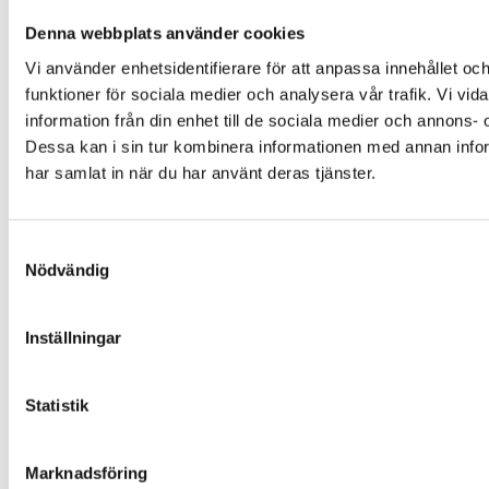
Enskilt avlopp
Minireningsverk guide
Denna webbplats använder cookies
Slamavskiljare
Vi använder enhetsidentifierare för att anpassa innehållet och
Infiltration
Hög skyddsnivå
funktioner för sociala medier och analysera vår trafik. Vi vi
Avlopp för fritidshus
information från din enhet till de sociala medier och annons
Dessa kan i sin tur kombinera informationen med annan inform
Genvägar
har samlat in när du har använt deras tjänster.
Offertförfrågan
Kontakt
Integritetspolicy
Samtyckesval
Referensprojekt
Nödvändig
Vanliga frågor
Våra produkter
Företag
Om oss
Inställningar
Sigill & certifikat
Statistik
Marknadsföring