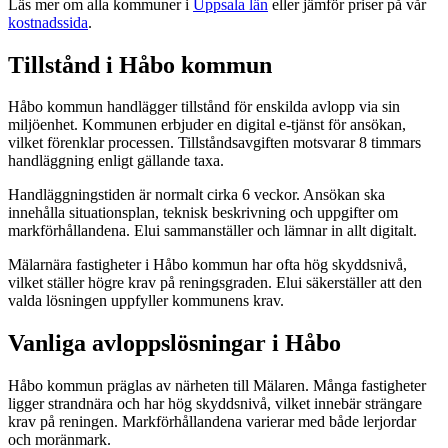
Läs mer om alla kommuner i
Uppsala län
eller jämför priser på vår
kostnadssida
.
Tillstånd i Håbo kommun
Håbo kommun handlägger tillstånd för enskilda avlopp via sin
miljöenhet. Kommunen erbjuder en digital e-tjänst för ansökan,
vilket förenklar processen. Tillståndsavgiften motsvarar 8 timmars
handläggning enligt gällande taxa.
Handläggningstiden är normalt cirka 6 veckor. Ansökan ska
innehålla situationsplan, teknisk beskrivning och uppgifter om
markförhållandena. Elui sammanställer och lämnar in allt digitalt.
Mälarnära fastigheter i Håbo kommun har ofta hög skyddsnivå,
vilket ställer högre krav på reningsgraden. Elui säkerställer att den
valda lösningen uppfyller kommunens krav.
Vanliga avloppslösningar i Håbo
Håbo kommun präglas av närheten till Mälaren. Många fastigheter
ligger strandnära och har hög skyddsnivå, vilket innebär strängare
krav på reningen. Markförhållandena varierar med både lerjordar
och moränmark.