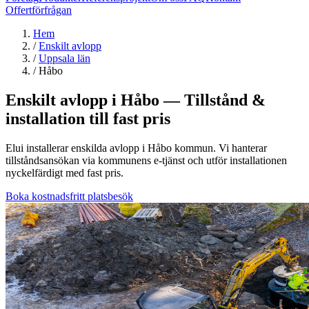
Offertförfrågan
Hem
/
Enskilt avlopp
/
Uppsala län
/
Håbo
Enskilt avlopp i Håbo — Tillstånd &
installation till fast pris
Elui installerar enskilda avlopp i Håbo kommun. Vi hanterar
tillståndsansökan via kommunens e-tjänst och utför installationen
nyckelfärdigt med fast pris.
Boka kostnadsfritt platsbesök