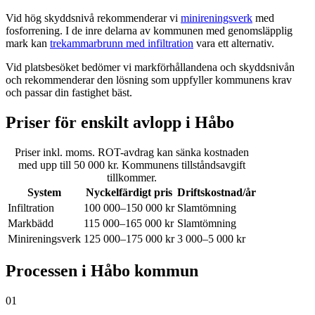
Vid hög skyddsnivå rekommenderar vi
minireningsverk
med
fosforrening. I de inre delarna av kommunen med genomsläpplig
mark kan
trekammarbrunn med infiltration
vara ett alternativ.
Vid platsbesöket bedömer vi markförhållandena och skyddsnivån
och rekommenderar den lösning som uppfyller kommunens krav
och passar din fastighet bäst.
Priser för enskilt avlopp i Håbo
Priser inkl. moms. ROT-avdrag kan sänka kostnaden
med upp till 50 000 kr. Kommunens tillståndsavgift
tillkommer.
System
Nyckelfärdigt pris
Driftskostnad/år
Infiltration
100 000–150 000 kr
Slamtömning
Markbädd
115 000–165 000 kr
Slamtömning
Minireningsverk
125 000–175 000 kr
3 000–5 000 kr
Processen i Håbo kommun
01