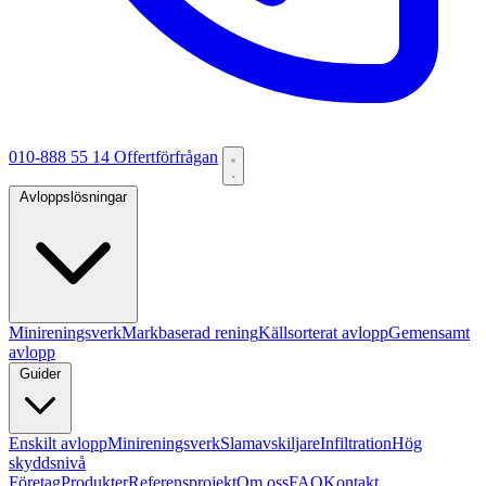
010-888 55 14
Offertförfrågan
Avloppslösningar
Minireningsverk
Markbaserad rening
Källsorterat avlopp
Gemensamt
avlopp
Guider
Enskilt avlopp
Minireningsverk
Slamavskiljare
Infiltration
Hög
skyddsnivå
Företag
Produkter
Referensprojekt
Om oss
FAQ
Kontakt