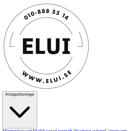
Avloppslösningar
Minireningsverk
Markbaserad rening
Källsorterat avlopp
Gemensamt