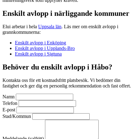
minireningsverk som uppfyller kraven.
Enskilt avlopp i närliggande kommuner
Elui arbetar i hela
Uppsala län
. Läs mer om enskilt avlopp i
grannkommunerna:
Enskilt avlopp i Enköping
Enskilt avlopp i Upplands-Bro
Enskilt avlopp i Sigtuna
Behöver du enskilt avlopp i Håbo?
Kontakta oss för ett kostnadsfritt platsbesök. Vi bedömer din
fastighet och ger dig en personlig rekommendation och fast offert.
Namn
Telefon
E-post
Stad/Kommun
Meddelande (valfritt)