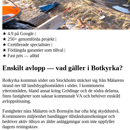
★
4.9 på Google
|
★
250+ genomförda projekt
|
★
Certifierade specialister
|
★
Förlängda garantier som tillval
|
★
Fast pris — alltid
Enskilt avlopp — vad gäller i Botkyrka?
Botkyrka kommun söder om Stockholm sträcker sig från Mälarens
strand ner till landsbygdsområden i söder. I kommunens
ytterområden, bland annat kring Grödinge och de södra delarna,
finns fastigheter som saknar kommunalt VA och behöver enskild
avloppslösning.
Fastigheter nära Mälaren och Bornsjön har ofta hög skyddsnivå.
Kommunens miljöenhet handlägger tillståndsansökningar och
bedriver aktiv tillsyn av äldre anläggningar som inte uppfyller
dagens reningskrav.