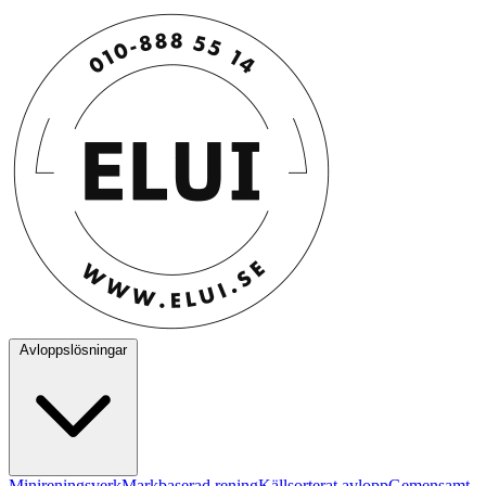
Avloppslösningar
Minireningsverk
Markbaserad rening
Källsorterat avlopp
Gemensamt