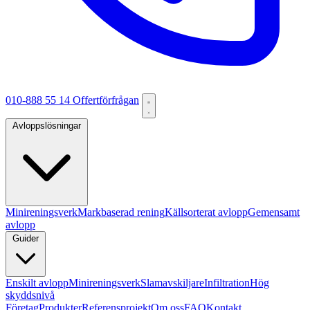
010-888 55 14
Offertförfrågan
Avloppslösningar
Minireningsverk
Markbaserad rening
Källsorterat avlopp
Gemensamt
avlopp
Guider
Enskilt avlopp
Minireningsverk
Slamavskiljare
Infiltration
Hög
skyddsnivå
Företag
Produkter
Referensprojekt
Om oss
FAQ
Kontakt