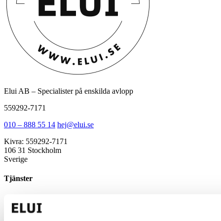
Elui AB – Specialister på enskilda avlopp
559292-7171
010 – 888 55 14
hej@elui.se
Kivra: 559292-7171
106 31 Stockholm
Sverige
Tjänster
Minireningsverk
Markbaserad rening
Källsorterat avlopp