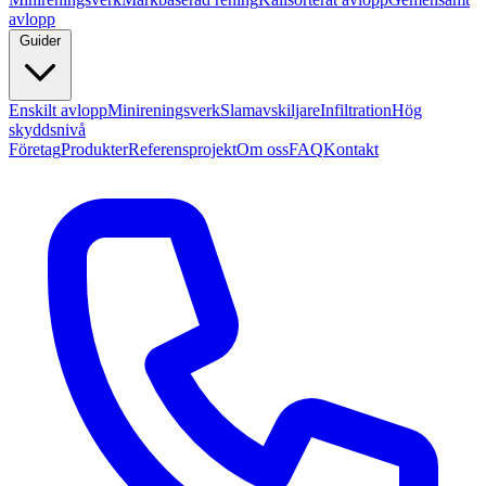
avlopp
Guider
Enskilt avlopp
Minireningsverk
Slamavskiljare
Infiltration
Hög
skyddsnivå
Företag
Produkter
Referensprojekt
Om oss
FAQ
Kontakt