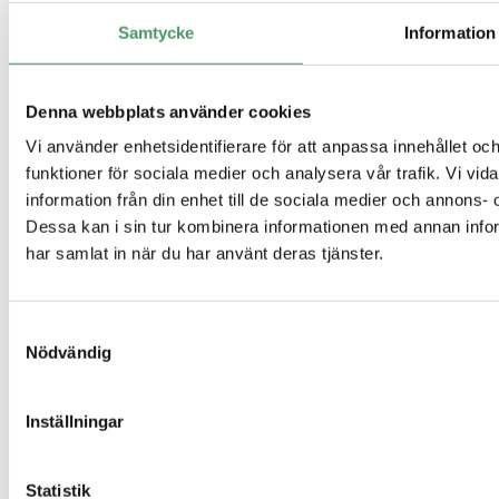
Gemensamt avlopp
Samtycke
Information
Guider
Enskilt avlopp
Denna webbplats använder cookies
Minireningsverk guide
Slamavskiljare
Vi använder enhetsidentifierare för att anpassa innehållet och
Infiltration
funktioner för sociala medier och analysera vår trafik. Vi vi
Hög skyddsnivå
Avlopp för fritidshus
information från din enhet till de sociala medier och annons
Dessa kan i sin tur kombinera informationen med annan inform
Genvägar
har samlat in när du har använt deras tjänster.
Offertförfrågan
Kontakt
Integritetspolicy
Samtyckesval
Referensprojekt
Nödvändig
Vanliga frågor
Våra produkter
Företag
Inställningar
Om oss
Sigill & certifikat
Statistik