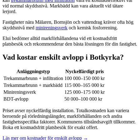
kan
trekammarbrunn med infiltration
vara ett kostnadseffektivt val
vid normal skyddsnivå. Markbädd kan vara aktuellt vid tätare
lerjord.
Fastigheter nära Mälaren, Bornsjön och vattendrag kräver ofta hög
skyddsnivå med
minireningsverk
och kemisk fosforrening.
Elui bedömer alltid markförhållandena vid ett kostnadsfritt
platsbesök och rekommenderar den bästa lösningen för din fastighet.
Vad kostar enskilt avlopp i Botkyrka?
Anläggningstyp
Nyckelfärdigt pris
Trekammarbrunn + infiltration
100 000–150 000 kr
Trekammarbrunn + markbädd
115 000–165 000 kr
Minireningsverk
125 000–175 000 kr
BDT-avlopp
50 000–100 000 kr
Priset avser nyckelfärdig installation. Totalkostnaden kan variera
beroende på rörledningslängder, markförhållanden och andra
fastighetsspecifika faktorer. Kommunens tillståndsavgift tillkommer.
Boka ett kostnadsfritt platsbesök för exakt offert.
Läs mer om kostnader för enskilt avlopp →