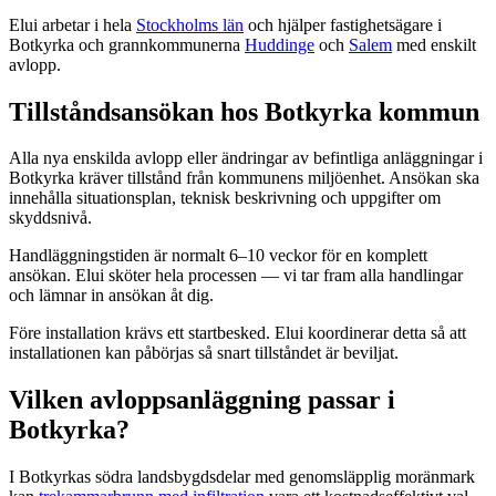
Elui arbetar i hela
Stockholms län
och hjälper fastighetsägare i
Botkyrka och grannkommunerna
Huddinge
och
Salem
med enskilt
avlopp.
Tillståndsansökan hos Botkyrka kommun
Alla nya enskilda avlopp eller ändringar av befintliga anläggningar i
Botkyrka kräver tillstånd från kommunens miljöenhet. Ansökan ska
innehålla situationsplan, teknisk beskrivning och uppgifter om
skyddsnivå.
Handläggningstiden är normalt 6–10 veckor för en komplett
ansökan. Elui sköter hela processen — vi tar fram alla handlingar
och lämnar in ansökan åt dig.
Före installation krävs ett startbesked. Elui koordinerar detta så att
installationen kan påbörjas så snart tillståndet är beviljat.
Vilken avloppsanläggning passar i
Botkyrka?
I Botkyrkas södra landsbygdsdelar med genomsläpplig moränmark